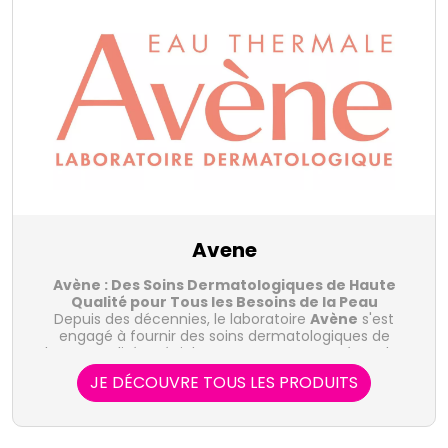
Avene
Avène : Des Soins Dermatologiques de Haute
Qualité pour Tous les Besoins de la Peau
Depuis des décennies, le laboratoire
Avène
s'est
engagé à fournir des soins dermatologiques de
haute qualité, spécialement conçus pour répondre
aux besoins variés de la peau. Grâce à sa source
JE DÉCOUVRE TOUS LES PRODUITS
Les différentes gammes des laboratoires Avène
thermale unique et à sa recherche innovante,
Avène
offre une gamme complète de produits
:
adaptés à toutes les peaux, même les plus sensibles.
- Cicalfate Avène : La gamme Cicalfate propose des
soins réparateurs et apaisants pour les peaux irritées,