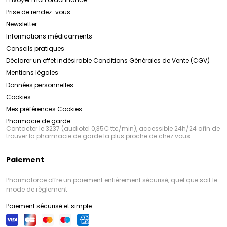
confiance pour des millions de personnes à travers le
même pour les peaux les plus sensibles.
Prise de rendez-vous
monde, offrant des soins de qualité et des résultats
visibles pour une peau plus saine et plus belle.
Newsletter
Informations médicaments
Conseils pratiques
Déclarer un effet indésirable
Conditions Générales de Vente (CGV)
Mentions légales
Données personnelles
Cookies
Mes préférences Cookies
Pharmacie de garde :
Contacter le 3237 (audiotel 0,35€ ttc/min), accessible 24h/24 afin de
trouver la pharmacie de garde la plus proche de chez vous
Paiement
Pharmaforce offre un paiement entièrement sécurisé, quel que soit le
mode de règlement
Paiement sécurisé et simple