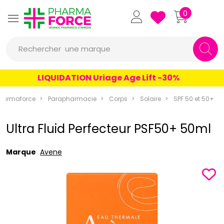
Pharmaforce Grande Pharmacie 
0
une marque
Rechercher
un conseil
LIQUIDATION Uriage Age Lift -30%
un produit
harmaforce
Parapharmacie
Corps
Solaire
SPF 50 et 50+
une marque
Ultra Fluid Perfecteur PSF50+ 50ml
Marque
Avene