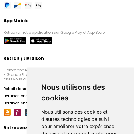
App Mobile
Retrouver notre application sur Google Play et App Store
Retrait / Livraison
Commandez en ligne et venez chercher votre commande à Amiens
- Grande Pharmacie d’Amiens (Fachon) ou recevez-là rapidement
chez vous ou en point retrait
Nous utilisons des
Retrait dans la pharmacie d’Amiens
Livraison chez vous
cookies
Livraison chez votre commerçant
Nous utilisons des cookies et
d'autres technologies de suivi
pour améliorer votre expérience
Retrouvez-nous sur vos réseaux sociaux
de navigation sur notre site, pour