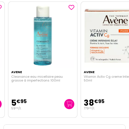
AVENE
AVENE
Cleanance eau micellaire peau
Vitamin Activ Cg creme Intens
grasse à imperfections 100ml
50ml
5
38
€
95
€
95
59
/
l.
779
/
l.
€
50
€
00