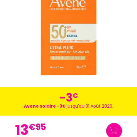
-3
€
Avene solaire -3€
jusqu'au 31 Août 2026.
13
€
95