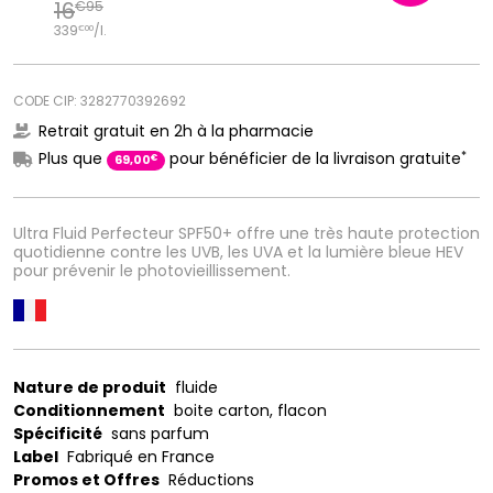
16
€
95
339
/
l.
€
00
CODE CIP: 3282770392692
Retrait gratuit en 2h à la pharmacie
*
Plus que
pour bénéficier de la livraison gratuite
€
69
,
00
Ultra Fluid Perfecteur SPF50+ offre une très haute protection
quotidienne contre les UVB, les UVA et la lumière bleue HEV
pour prévenir le photovieillissement.
Nature de produit
fluide
Conditionnement
boite carton, flacon
Spécificité
sans parfum
Label
Fabriqué en France
Promos et Offres
Réductions