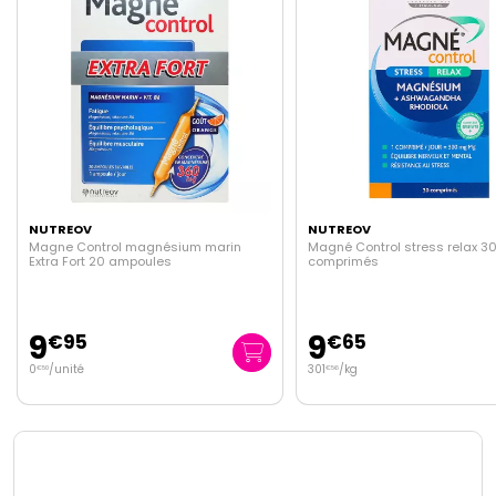
NUTREOV
NUTREOV
Magné Control stress relax 30
Optinuit sommeil réparat
comprimés
comprimés
9
10
€
65
€
45
301
/kg
€
56