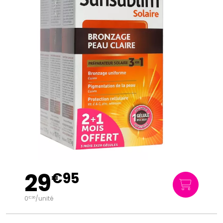
29
€
95
0
/unité
€
36