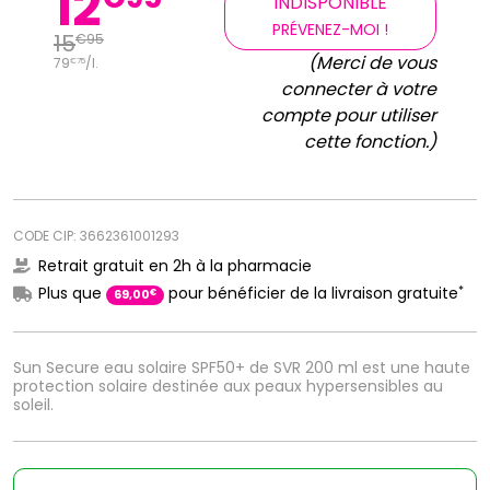
12
INDISPONIBLE
PRÉVENEZ-MOI !
15
€
95
(Merci de vous
79
/
l.
€
75
connecter à votre
compte pour utiliser
cette fonction.)
CODE CIP: 3662361001293
Retrait gratuit en 2h à la pharmacie
*
Plus que
pour bénéficier de la livraison gratuite
€
69
,
00
Sun Secure eau solaire SPF50+ de SVR 200 ml est une haute
protection solaire destinée aux peaux hypersensibles au
soleil.