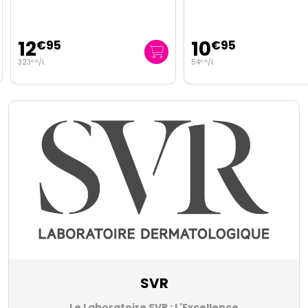
12
10
€
95
€
95
323
/
l.
54
/
l.
€
75
€
75
SVR
Le Laboratoire SVR : L'Excellence