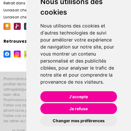
Nous utilisons des
Retrait dans la pharmacie d’Amiens
Livraison chez vous
cookies
Livraison chez votre commerçant
Nous utilisons des cookies et
d'autres technologies de suivi
pour améliorer votre expérience
Retrouvez-nous sur vos réseaux sociaux
de navigation sur notre site, pour
vous montrer un contenu
personnalisé et des publicités
ciblées, pour analyser le trafic de
notre site et pour comprendre la
Pharmaforce.fr et la Grande Pharmacie d’Amiens vous souhaitent de
provenance de nos visiteurs.
profiter de notre accueil, de nos conseils pharmaceutiques,
orthopédiques, homéopathiques, parapharmaceutiques, beauté et
bien-être.
J'accepte
Pharmaforce.fr est le site internet de la Grande Pharmacie d’Amiens.
Faites vos achats en ligne grâce à un choix de 20000 références en
Je refuse
pharmacie, parapharmacie, diététique et animaux (vétérinaire).
Faites vos courses de pharmacie et parapharmacie en ligne et venez
Changer mes préférences
les retirer au drive ou vous les faire livrer à domicile.
© 2026 Grande Pharmacie d’Amiens
Tous droits réservés