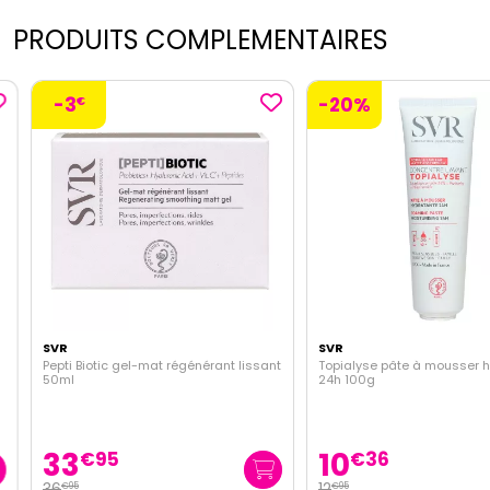
PRODUITS COMPLEMENTAIRES
-3
-20%
€
SVR
SVR
Pepti Biotic gel-mat régénérant lissant
Topialyse pâte à mousser hy
50ml
24h 100g
33
10
€
95
€
36
36
12
€
95
€
95