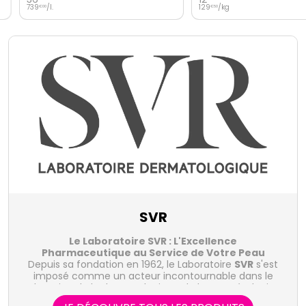
739
/
l.
129
/kg
€
00
€
50
SVR
Le Laboratoire SVR : L'Excellence
Pharmaceutique au Service de Votre Peau
Depuis sa fondation en 1962, le Laboratoire
SVR
s'est
imposé comme un acteur incontournable dans le
domaine de la dermatologie et de la cosmétologie.
Avec une expertise pharmaceutique inégalée et une