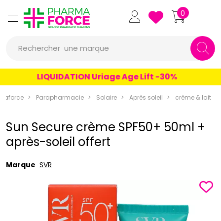
Pharmaforce Grande Pharmacie 
0
une marque
Rechercher
un conseil
LIQUIDATION Uriage Age Lift -30%
un produit
maforce
Parapharmacie
Solaire
Après soleil
crème & lait
une marque
Sun Secure crème SPF50+ 50ml +
après-soleil offert
Marque
SVR