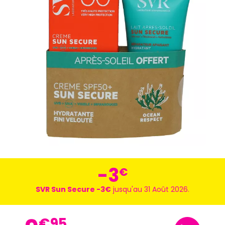
-3
€
SVR Sun Secure -3€
jusqu'au 31 Août 2026.
€
95