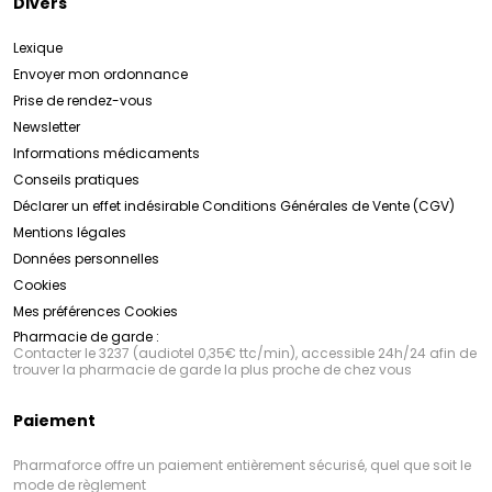
Divers
Nous vous proposons pour les tâches la gamme
Clairial sérum, Clairial ampoule, Clairail crème
Lexique
dépigmentante.
Nous proposons pour la rosacée, la gamme
Envoyer mon ordonnance
Sensifine AR
Prise de rendez-vous
Découvrez la gamme SVR dès maintenant en
cliquant ici !
Newsletter
Engagement envers la Qualité et la Sécurité :
Informations médicaments
La qualité et la sécurité des produits
SVR
sont une
Conseils pratiques
priorité absolue. Tous les produits sont soumis à des
tests rigoureux, tant en laboratoire qu'en conditions
Déclarer un effet indésirable
Conditions Générales de Vente (CGV)
réelles d'utilisation, afin de garantir leur efficacité et
Mentions légales
leur tolérance. De plus,
Découvrez la gamme SVR dès maintenant en
SVR
s'engage à utiliser des
ingrédients de haute qualité, sans parabènes, sans
cliquant ici !
Données personnelles
silicones et sans allergènes, pour une expérience de
Cookies
soin sans compromis.
Mes préférences Cookies
Pharmacie de garde :
Contacter le 3237 (audiotel 0,35€ ttc/min), accessible 24h/24 afin de
trouver la pharmacie de garde la plus proche de chez vous
Paiement
Pharmaforce offre un paiement entièrement sécurisé, quel que soit le
mode de règlement