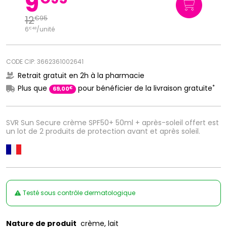
9
12
€
95
6
/unité
€
48
CODE CIP: 3662361002641
Retrait gratuit en 2h à la pharmacie
*
Plus que
pour bénéficier de la livraison gratuite
€
69
,
00
SVR Sun Secure crème SPF50+ 50ml + après-soleil offert est
un lot de 2 produits de protection avant et après soleil.
Testé sous contrôle dermatologique
Nature de produit
crème, lait