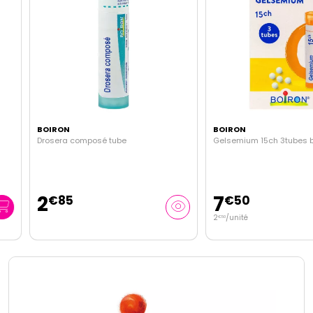
BOIRON
BOIRON
Drosera composé tube
Gelsemium 15ch 3tubes boiro
2
7
€
85
€
50
2
/unité
€
50