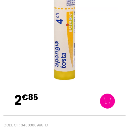
2
€
85
CODE CIP: 3400306988113