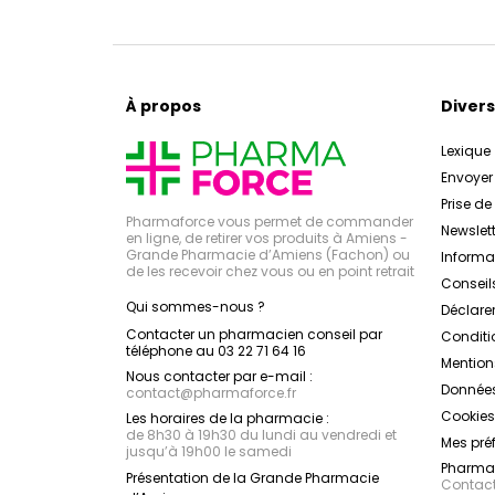
À propos
Divers
Lexique
Envoye
Prise d
Pharmaforce vous permet de commander
Newslett
en ligne, de retirer vos produits à Amiens -
Grande Pharmacie d’Amiens (Fachon) ou
Inform
de les recevoir chez vous ou en point retrait
Conseil
Qui sommes-nous ?
Déclarer
Contacter un pharmacien conseil par
Conditi
téléphone au 03 22 71 64 16
Mention
Nous contacter par e-mail :
Données
contact
@
pharmaforce.fr
Cookies
Les horaires de la pharmacie :
de 8h30 à 19h30 du lundi au vendredi et
Mes pré
jusqu’à 19h00 le samedi
Pharmac
Présentation de la Grande Pharmacie
Contacte