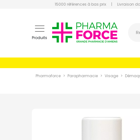
15000 références à bas prix
|
Livraison d
Pharmaf
R
Produits
Pharmaforce
Parapharmacie
Visage
Démaqui