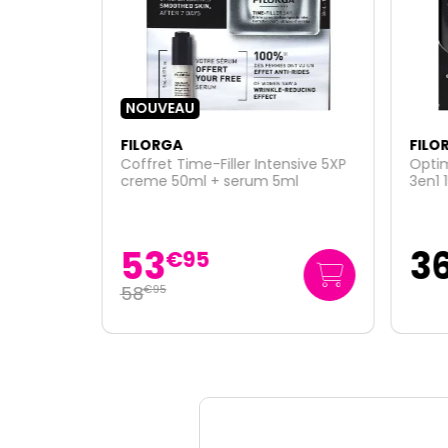
NOUVEAU
FILORGA
FILO
Radiance
Coffret Time-Filler Intensive 5XP
Opti
creme 50ml + serum 5ml
3en1 
30ml 
53
3
€
95
58
€
95