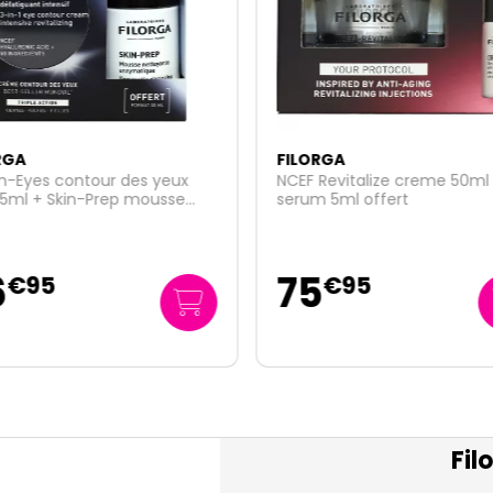
RGA
FILORGA
m-Eyes contour des yeux
NCEF Revitalize creme 50ml
15ml + Skin-Prep mousse
serum 5ml offert
offerte
6
75
€
95
€
95
Fil