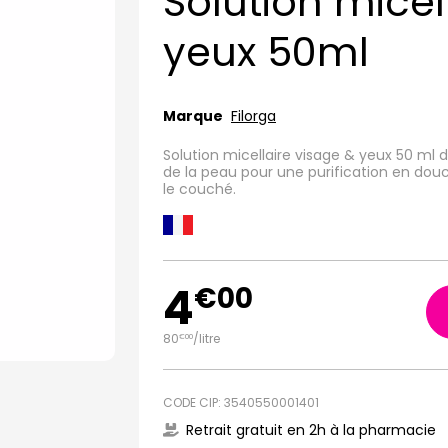
Solution micel
yeux 50ml
Marque
Filorga
Solution micellaire visage & yeux 50 ml d
de la peau pour une purification en douce
le couché.
4
€
00
80
/
litre
€
00
CODE CIP: 3540550001401
Retrait gratuit en 2h à la pharmacie