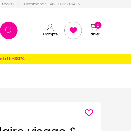
du colis)
|
Commande-SAV 03 22 71 64 16
0
Compte
Panier
ft -30%