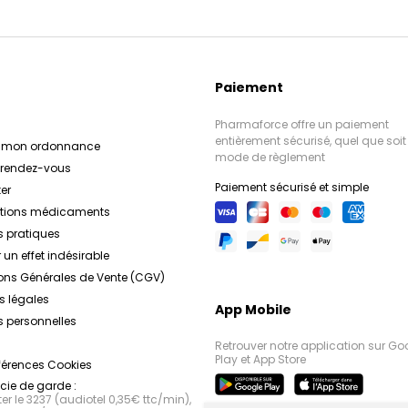
Paiement
Pharmaforce offre un paiement
entièrement sécurisé, quel que soit 
r mon ordonnance
mode de règlement
e rendez-vous
Paiement sécurisé et simple
er
ations médicaments
s pratiques
 un effet indésirable
ons Générales de Vente (CGV)
s légales
App Mobile
 personnelles
Retrouver notre application sur Go
Play et App Store
férences Cookies
ie de garde :
r le 3237 (audiotel 0,35€ ttc/min),