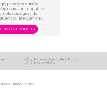
rga, pionniers dans le
logiques, sont capables
emble des signes de
stituent la 1ère gamme
smétiques issue de la
sthétique.
OUS LES PRODUITS
ple
Livraison dans toute la France
métropolitaine
 Catelas - 80000 Amiens