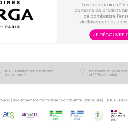
Les laboratoires Filo
domaine de produits bio
de combattre l'ens
vieillissement et con
Française de dermo-co
médecine e
JE DÉCOUVRE T
15 000 références à bas prix
Paiement en ligne sim
toute l’année
et 100% sécurisé
ens (anciennement Pharmacie Fachon entre Paris et Lille) - 11 rue Jean