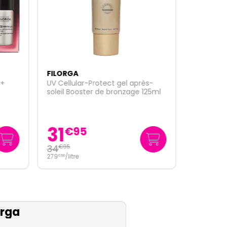
FILORGA
 +
UV Cellular-Protect gel après-
soleil Booster de bronzage 125ml
31
€
95
34
€
95
279
/
litre
€
60
orga