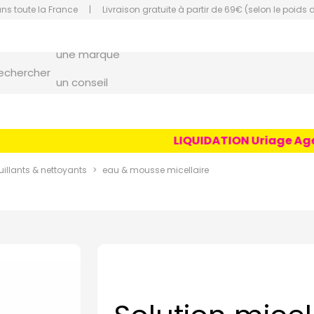
ans toute la France
|
Livraison gratuite à partir de 69€ (selon le poids 
une marque
orce Grande Pharmacie Amiens Fachon
echercher
un conseil
un produit
une marque
LIQUIDATION Uriage Age Li
llants & nettoyants
eau & mousse micellaire