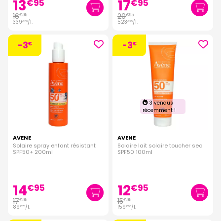
13
17
€
95
€
95
16
20
€
95
€
95
339
/
l.
523
/
l.
€
00
€
75
-3
-3
€
€
3 vendus
récemment !
AVENE
AVENE
Solaire spray enfant résistant
Solaire lait solaire toucher sec
SPF50+ 200ml
SPF50 100ml
14
12
€
95
€
95
17
15
€
95
€
95
89
/
l.
159
/
l.
€
75
€
50