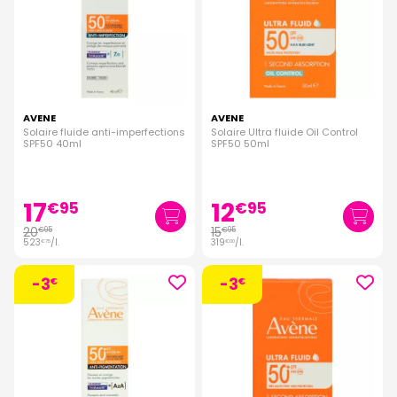
AVENE
AVENE
Solaire fluide anti-imperfections
Solaire Ultra fluide Oil Control
SPF50 40ml
SPF50 50ml
17
12
€
95
€
95
20
15
€
95
€
95
523
/
l.
319
/
l.
€
75
€
00
-3
-3
€
€