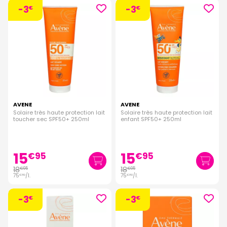
-3
-3
€
€
AVENE
AVENE
Solaire très haute protection lait
Solaire très haute protection lait
toucher sec SPF50+ 250ml
enfant SPF50+ 250ml
15
15
€
95
€
95
18
18
€
95
€
95
75
/
l.
75
/
l.
€
80
€
80
-3
-3
€
€