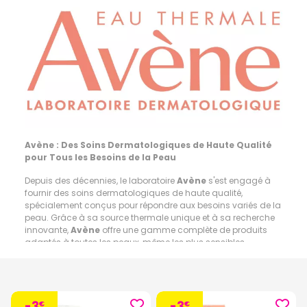
Avène : Des Soins Dermatologiques de Haute Qualité
pour Tous les Besoins de la Peau
Depuis des décennies, le laboratoire
Avène
s'est engagé à
fournir des soins dermatologiques de haute qualité,
spécialement conçus pour répondre aux besoins variés de la
peau. Grâce à sa source thermale unique et à sa recherche
innovante,
Avène
offre une gamme complète de produits
adaptés à toutes les peaux, même les plus sensibles.
Les différentes gammes des laboratoires Avène :
- Cicalfate Avène : La gamme Cicalfate propose des soins
réparateurs et apaisants pour les peaux irritées, abîmées ou
-3
-3
€
€