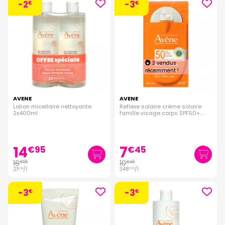
-2
-3
€
€
3 vendus
récemment !
AVENE
AVENE
Lotion micellaire nettoyante
Reflexe solaire crème solaire
2x400ml
famille visage corps SPF50+
30ml
14
7
€
95
€
45
16
10
€
95
€
45
21
/
l.
348
/
l.
€
19
€
33
-3
-3
€
€