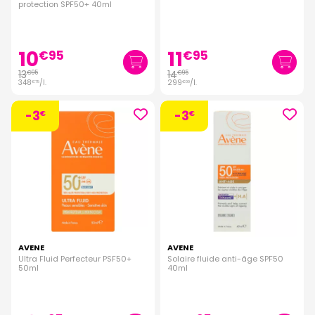
protection SPF50+ 40ml
10
11
€
95
€
95
13
14
€
95
€
95
348
/
l.
299
/
l.
€
75
€
00
-3
-3
€
€
AVENE
AVENE
Ultra Fluid Perfecteur PSF50+
Solaire fluide anti-âge SPF50
50ml
40ml