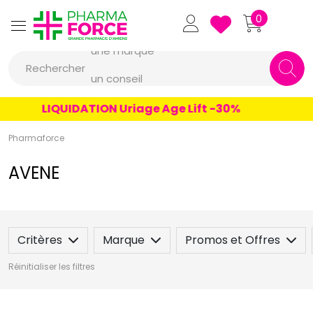
Pharmaforce Grande Pharmacie 
0
une marque
Rechercher
un conseil
un produit
LIQUIDATION Uriage Age Lift -30%
une marque
Pharmaforce
AVENE
Critères
Marque
Promos et Offres
Réinitialiser les filtres