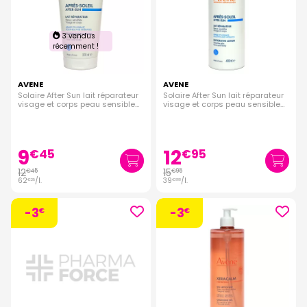
3 vendus
récemment !
AVENE
AVENE
Solaire After Sun lait réparateur
Solaire After Sun lait réparateur
visage et corps peau sensible
visage et corps peau sensible
200ml
400ml
9
12
€
45
€
95
12
15
€
45
€
95
62
/
l.
39
/
l.
€
25
€
88
-3
-3
€
€