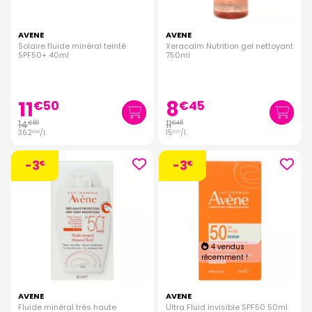
AVENE
AVENE
Solaire fluide minéral teinté
Xeracalm Nutrition gel nettoyant
SPF50+ 40ml
750ml
11
8
€
50
€
45
14
11
€
50
€
45
362
/
l.
15
/
l.
€
50
€
27
-3
-3
€
€
4 vendus
récemment !
AVENE
AVENE
Fluide minéral très haute
Ultra Fluid invisible SPF50 50ml