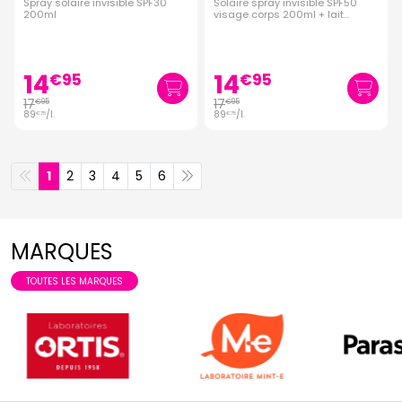
Spray solaire invisible SPF30
Solaire spray invisible SPF50
200ml
visage corps 200ml + lait
réparateur 50ml
14
14
€
95
€
95
17
17
€
95
€
95
89
/
l.
89
/
l.
€
75
€
75
1
2
3
4
5
6
MARQUES
TOUTES LES MARQUES