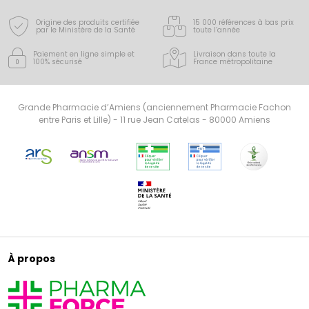
Origine des produits certifiée
15 000 références à bas prix
par le Ministère de la Santé
toute l’année
Paiement en ligne simple
et
Livraison dans toute la
100% sécurisé
France
métropolitaine
Grande Pharmacie d’Amiens (anciennement Pharmacie Fachon
entre Paris et Lille) - 11 rue Jean Catelas - 80000 Amiens
À propos