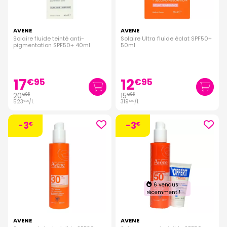
AVENE
AVENE
Solaire fluide teinté anti-
Solaire Ultra fluide éclat SPF50+
pigmentation SPF50+ 40ml
50ml
17
12
€
95
€
95
20
15
€
95
€
95
523
/
l.
319
/
l.
€
75
€
00
-3
-3
€
€
6 vendus
récemment !
AVENE
AVENE