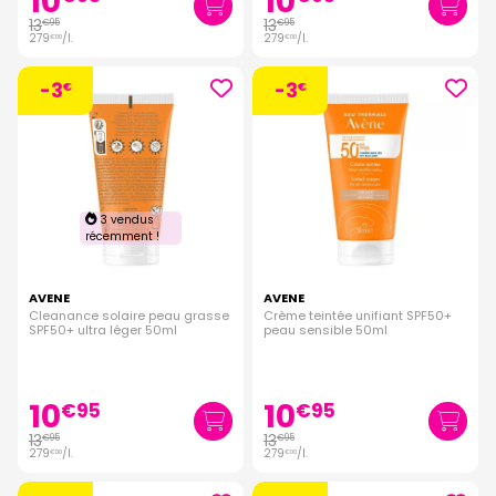
10
10
13
13
€
95
€
95
279
/
l.
279
/
l.
€
00
€
00
-3
-3
€
€
3 vendus
récemment !
AVENE
AVENE
Cleanance solaire peau grasse
Crème teintée unifiant SPF50+
SPF50+ ultra léger 50ml
peau sensible 50ml
10
10
€
95
€
95
13
13
€
95
€
95
279
/
l.
279
/
l.
€
00
€
00