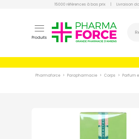
15000 références à bas prix
|
Livraison d
Pharmaf
R
Produits
Pharmaforce
Parapharmacie
Corps
Parfum et