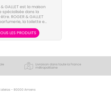
& GALLET est la maison
 spécialisée dans la
-être. ROGER & GALLET
arfumerie, la toilette et
du corps.
OUS LES PRODUITS
ple
Livraison dans toute la France
métropolitaine
 Catelas - 80000 Amiens