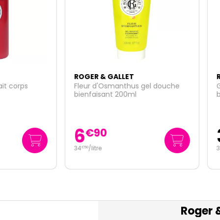
R & GALLET
ROGER & GALLET
 d'Osmanthus gel douche
Gingembre rouge eau par
aisant 200ml
bienfaisante 100ml
34
€
90
€
95
litre
349
/
litre
€
50
Roger &