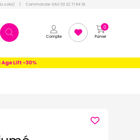
du colis)
|
Commande-SAV 03 22 71 64 16
0
Compte
Panier
e Lift -30%