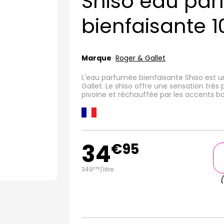
Shiso eau pa
bienfaisante 
Marque
Roger & Gallet
L'eau parfumée bienfaisante Shiso est u
Gallet. Le shiso offre une sensation très 
pivoine et réchauffée par les accents bo
34
€
95
349
/
litre
€
50