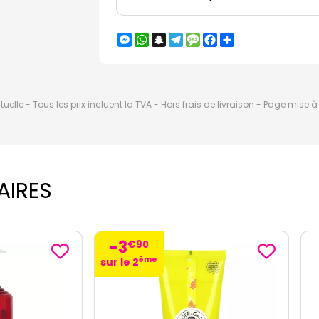
Messenger
WhatsApp
Snapchat
Telegram
Message
Facebook
Partager
elle - Tous les prix incluent la TVA - Hors frais de livraison - Page mise 
AIRES
€
90
ème
2