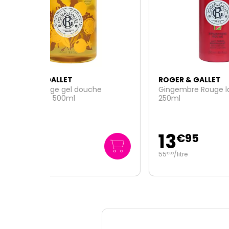
ROGER & GALLET
ROGE
he
Gingembre Rouge lait corps
Fleur
250ml
bienf
13
6
€
95
55
/
litre
34
/
€
80
€
50