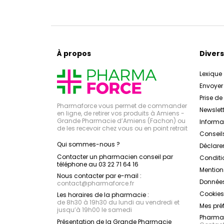
À propos
Divers
Lexique
Envoye
Prise d
Pharmaforce vous permet de commander
Newslett
en ligne, de retirer vos produits à Amiens -
Grande Pharmacie d’Amiens (Fachon) ou
Inform
de les recevoir chez vous ou en point retrait
Conseil
Qui sommes-nous ?
Déclarer
Contacter un pharmacien conseil par
Conditi
téléphone au 03 22 71 64 16
Mention
Nous contacter par e-mail :
Données
contact
@
pharmaforce.fr
Cookies
Les horaires de la pharmacie :
de 8h30 à 19h30 du lundi au vendredi et
Mes pré
jusqu’à 19h00 le samedi
Pharmac
Présentation de la Grande Pharmacie