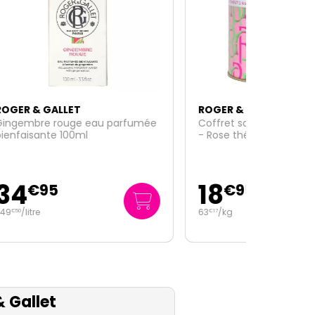
ROGER & GALLET
fumée
Coffret savons Bienfaisants Rose
- Rose thé - Feuille de thé 3x100g
18
€
95
63
/kg
€
17
 Gallet