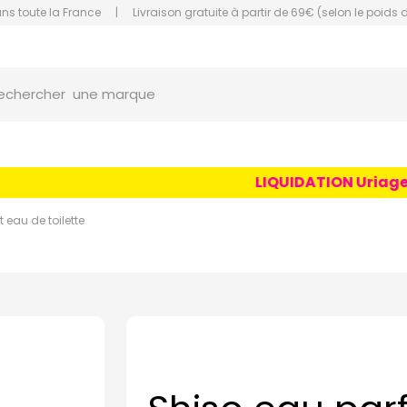
ans toute la France
|
Livraison gratuite à partir de 69€ (selon le poids 
orce Grande Pharmacie Amiens Fachon
une marque
echercher
un conseil
un produit
LIQUIDATION Uriage Ag
une marque
 eau de toilette