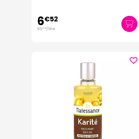
6
€
52
65
/
litre
€
20