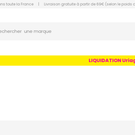
ans toute la France
|
Livraison gratuite à partir de 69€ (selon le poids 
orce Grande Pharmacie Amiens Fachon
une marque
echercher
un conseil
un produit
LIQUIDATION Uriage Age
une marque