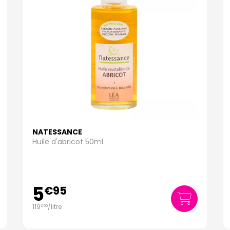
NATESSANCE
Huile d'abricot 50ml
5
€
95
119
/
litre
€
00