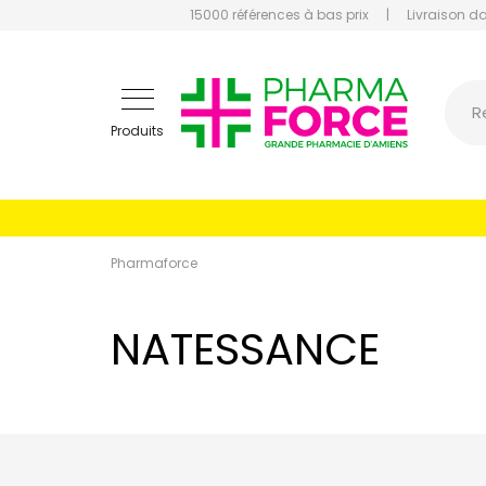
15000 références à bas prix
|
Livraison d
Pharmaf
R
Produits
Pharmaforce
NATESSANCE