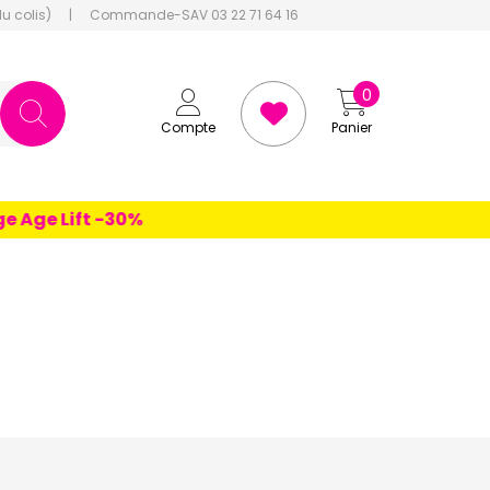
du colis)
|
Commande-SAV 03 22 71 64 16
0
Compte
Panier
 Lift -30%