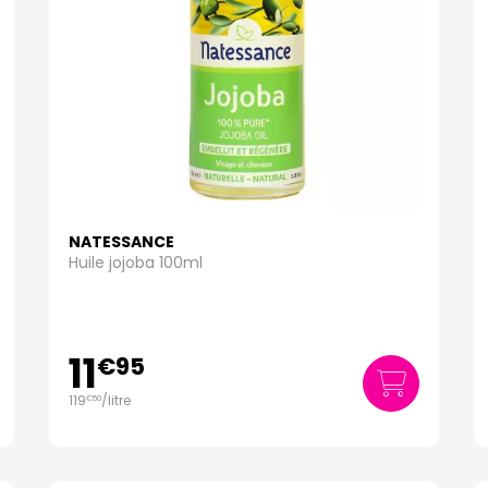
NATESSANCE
Huile jojoba 100ml
11
€
95
119
/
litre
€
50