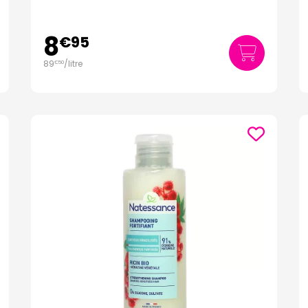
8
€
95
89
/
litre
€
50