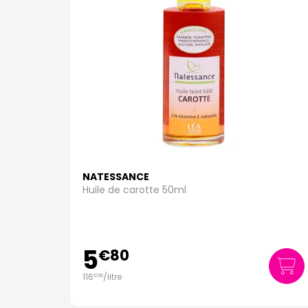
NATESSANCE
Huile de carotte 50ml
5
€
80
116
/
litre
€
00