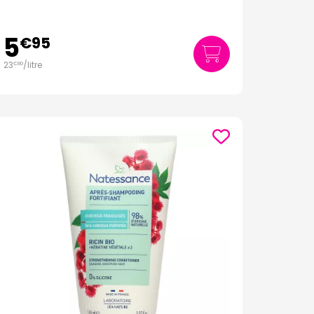
5
€
95
23
/
litre
€
80