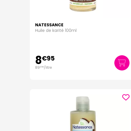
NATESSANCE
Huile de karité 100ml
8
€
95
89
/
litre
€
50