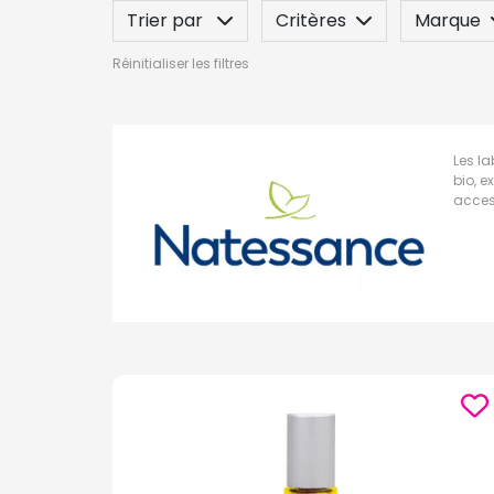
Trier par
Critères
Marque
Réinitialiser les filtres
Label
Indication / Contre-indicatio
Les l
bio, e
access