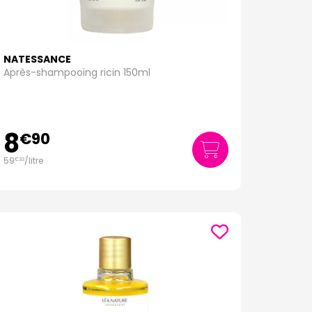
NATESSANCE
Après-shampooing ricin 150ml
8
€
90
59
/
litre
€
33