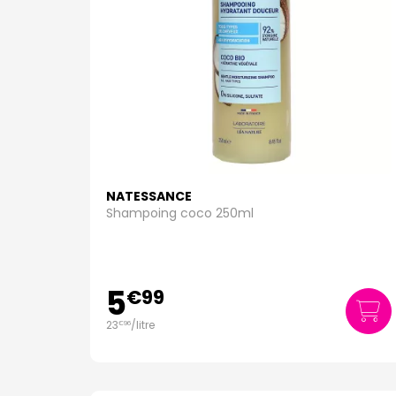
NATESSANCE
Shampoing coco 250ml
5
€
99
23
/
litre
€
96