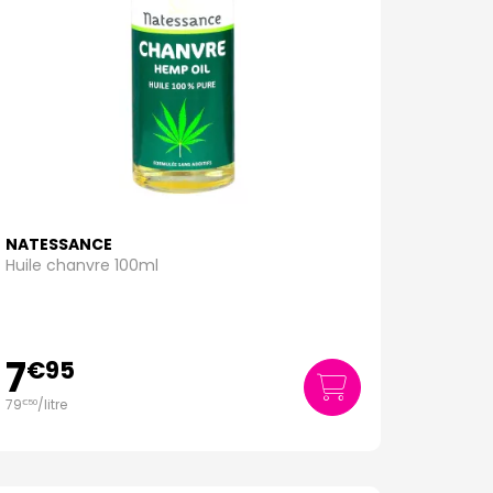
NATESSANCE
Huile chanvre 100ml
7
€
95
79
/
litre
€
50