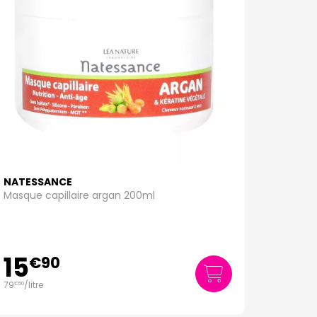
NATESSANCE
Masque capillaire argan 200ml
15
€
90
79
/
litre
€
50