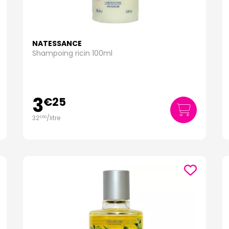
NATESSANCE
Shampoing ricin 100ml
3
€
25
32
/
litre
€
50