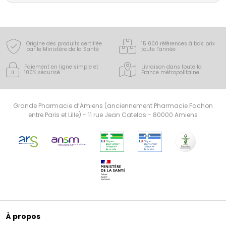
Origine des produits certifiée
15 000 références à bas prix
par le Ministère de la Santé
toute l’année
Paiement en ligne simple
et
Livraison dans toute la
100% sécurisé
France
métropolitaine
Grande Pharmacie d’Amiens (anciennement Pharmacie Fachon
entre Paris et Lille) - 11 rue Jean Catelas - 80000 Amiens
À propos