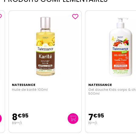
NATESSANCE
NATESSANCE
Huile de karité 100ml
Gel douche Kids corps & chev
500ml
8
7
€
95
€
95
89
/
l.
15
/
l.
€
50
€
90