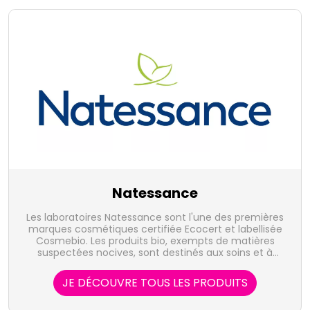
Natessance
Les laboratoires Natessance sont l'une des premières
marques cosmétiques certifiée Ecocert et labellisée
Cosmebio. Les produits bio, exempts de matières
suspectées nocives, sont destinés aux soins et à
l'hygiène. Ils sont, par ailleurs, sensoriels, sécuritaires
et accessibles à toute la famille.
JE DÉCOUVRE TOUS LES PRODUITS