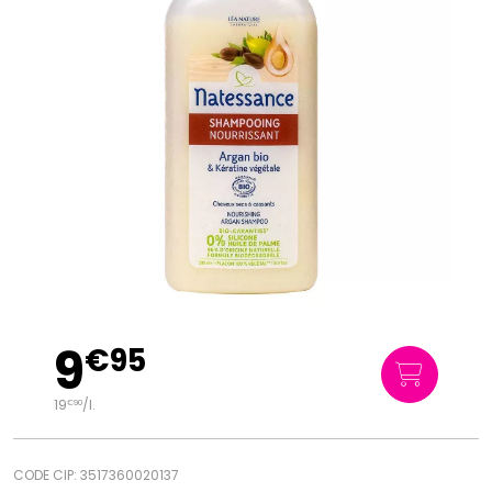
9
€
95
19
/
l.
€
90
CODE CIP: 3517360020137