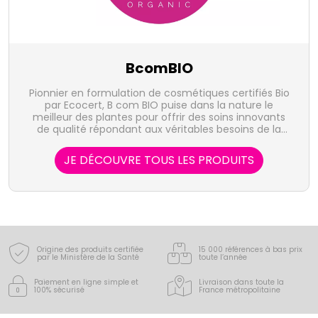
BcomBIO
Pionnier en formulation de cosmétiques certifiés Bio
par Ecocert, B com BIO puise dans la nature le
meilleur des plantes pour offrir des soins innovants
de qualité répondant aux véritables besoins de la
peau.
JE DÉCOUVRE TOUS LES PRODUITS
Origine des produits certifiée
15 000 références à bas prix
par le Ministère de la Santé
toute l’année
Paiement en ligne simple
et
Livraison dans toute la
100% sécurisé
France
métropolitaine