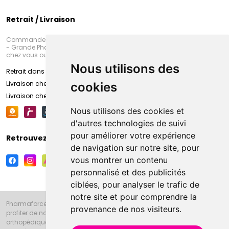
Retrait / Livraison
Commandez en ligne et venez chercher votre commande à Amiens
- Grande Pharmacie d’Amiens (Fachon) ou recevez-là rapidement
chez vous ou en point retrait
Nous utilisons des
Retrait dans la pharmacie d’Amiens
Livraison chez vous
cookies
Livraison chez votre commerçant
Nous utilisons des cookies et
d'autres technologies de suivi
pour améliorer votre expérience
Retrouvez-nous sur vos réseaux sociaux
de navigation sur notre site, pour
vous montrer un contenu
personnalisé et des publicités
ciblées, pour analyser le trafic de
notre site et pour comprendre la
Pharmaforce.fr et la Grande Pharmacie d’Amiens vous souhaitent de
provenance de nos visiteurs.
profiter de notre accueil, de nos conseils pharmaceutiques,
orthopédiques, homéopathiques, parapharmaceutiques, beauté et