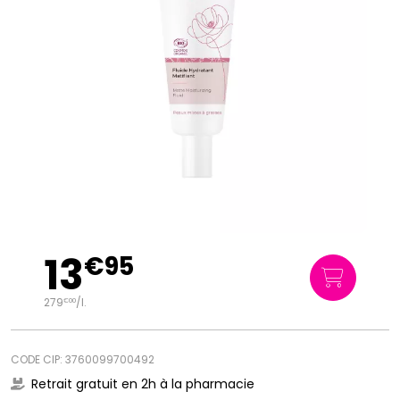
13
€
95
279
/
l.
€
00
CODE CIP: 3760099700492
Retrait gratuit en 2h à la pharmacie