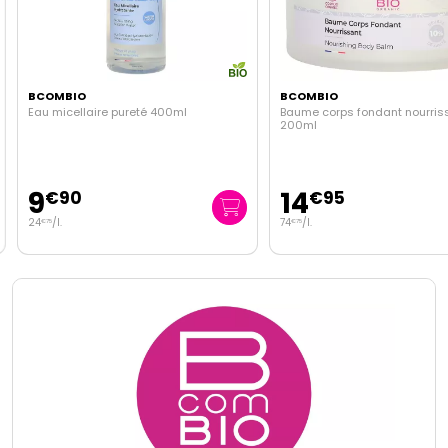
BCOMBIO
BCOMBIO
Eau micellaire pureté 400ml
Baume corps fondant nourris
200ml
9
14
€
90
€
95
24
/
l.
74
/
l.
€
75
€
75