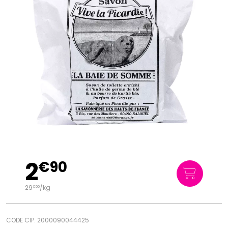
2
€
90
29
/kg
€
00
CODE CIP: 2000090044425