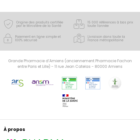
Origine des produits certifiée
15 000 références à bas prix
par le Ministère de la Santé
toute l’année
Paiement en ligne simple
et
Livraison dans toute la
100% sécurisé
France
métropolitaine
Grande Pharmacie d’Amiens (anciennement Pharmacie Fachon
entre Paris et Lille) - 11 rue Jean Catelas - 80000 Amiens
À propos