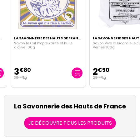
LA SAVONNERIE DES HAUTS DE FRANCE
Savon le Cul Propre karité et huile
Savon Vive la Picardie le cirq
d'olive 100g
Vernes 100g
3
2
€
80
€
90
38
/kg
29
/kg
€
00
€
00
La Savonnerie des Hauts de France
JE DÉCOUVRE TOUS LES PRODUITS