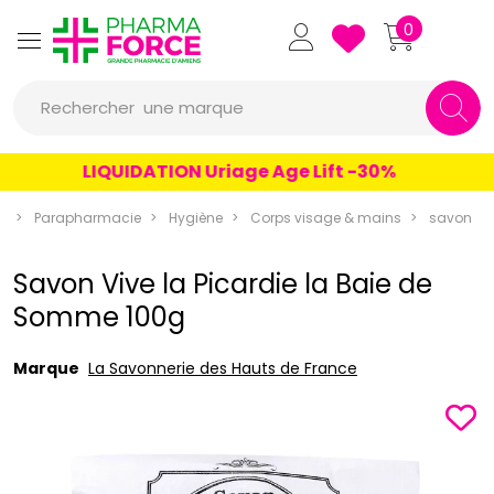
Pharmaforce Grande Pharmacie 
0
une marque
Rechercher
un conseil
LIQUIDATION Uriage Age Lift -30%
un produit
e
Parapharmacie
Hygiène
Corps visage & mains
savon
une marque
Savon Vive la Picardie la Baie de
Somme 100g
Marque
La Savonnerie des Hauts de France