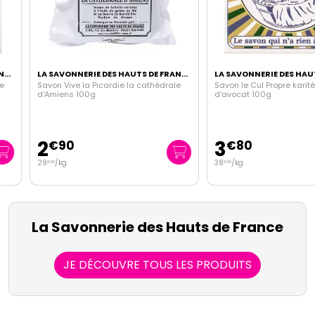
LA SAVONNERIE DES HAUTS DE FRANCE
Savon Vive la Picardie la cathédrale
Savon le Cul Propre karité et h
d'Amiens 100g
d'avocat 100g
2
3
€
90
€
80
29
/kg
38
/kg
€
00
€
00
La Savonnerie des Hauts de France
JE DÉCOUVRE TOUS LES PRODUITS