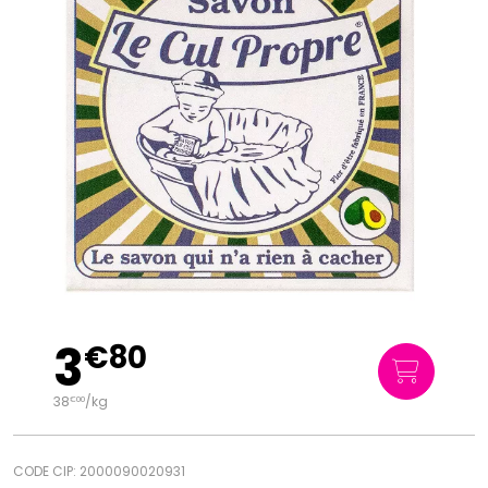
3
€
80
38
/kg
€
00
CODE CIP: 2000090020931