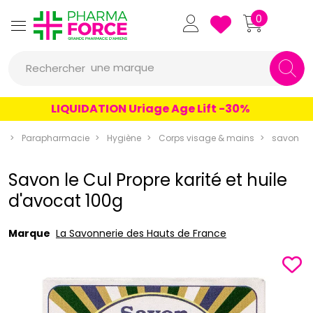
Pharmaforce Grande Pharmacie 
0
une marque
Rechercher
un conseil
LIQUIDATION Uriage Age Lift -30%
un produit
e
Parapharmacie
Hygiène
Corps visage & mains
savon
une marque
Savon le Cul Propre karité et huile
d'avocat 100g
Marque
La Savonnerie des Hauts de France