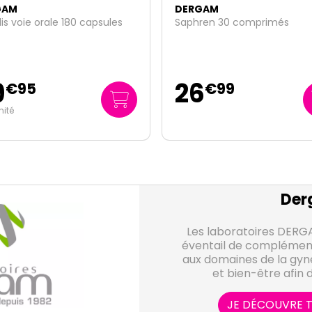
GAM
DERGAM
is voie orale 180 capsules
Saphren 30 comprimés
9
26
€
95
€
99
nité
Der
Les laboratoires DERG
éventail de complément
aux domaines de la gyn
et bien-être afin d
phénomènes de ménop
encore déprim
JE DÉCOUVRE T