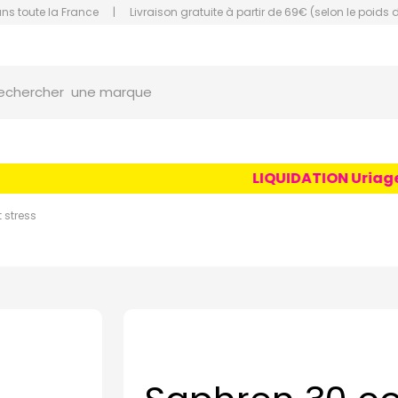
ans toute la France
|
Livraison gratuite à partir de 69€ (selon le poids 
orce Grande Pharmacie Amiens Fachon
une marque
echercher
un conseil
un produit
LIQUIDATION Uriage Ag
une marque
 stress