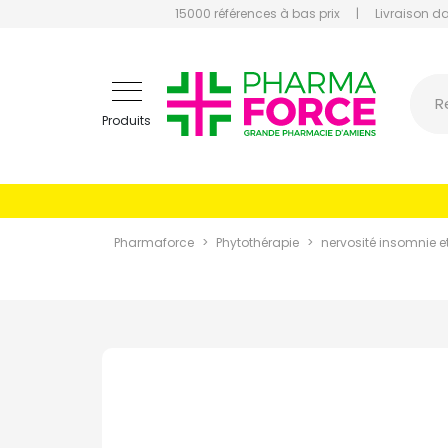
15000 références à bas prix
|
Livraison d
Pharmaf
R
Produits
Pharmaforce
Phytothérapie
nervosité insomnie et