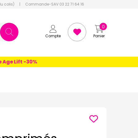
du colis)
|
Commande-SAV 03 22 71 64 16
0
Compte
Panier
e Lift -30%