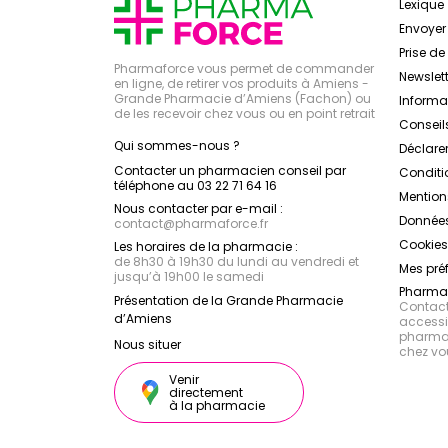
Lexique
Envoye
Prise d
Pharmaforce vous permet de commander
Newslett
en ligne, de retirer vos produits à Amiens -
Grande Pharmacie d’Amiens (Fachon) ou
Inform
de les recevoir chez vous ou en point retrait
Conseil
Qui sommes-nous ?
Déclarer
Contacter un pharmacien conseil par
Conditi
téléphone au 03 22 71 64 16
Mention
Nous contacter par e-mail :
Données
contact
@
pharmaforce.fr
Cookies
Les horaires de la pharmacie :
de 8h30 à 19h30 du lundi au vendredi et
Mes pré
jusqu’à 19h00 le samedi
Pharmac
Présentation de la Grande Pharmacie
Contacte
d’Amiens
accessib
pharmac
Nous situer
chez vo
Venir
directement
à la pharmacie