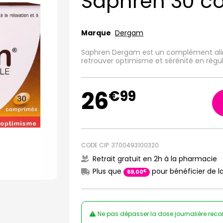
Saphren 30 c
Marque
Dergam
Saphren Dergam est un complément alimen
retrouver optimisme et sérénité en régul
26
€
99
CODE CIP: 3700493100320
Retrait gratuit en 2h à la pharmacie
Plus que
pour bénéficier de la
€
69
,
00
Ne pas dépasser la dose journalière rec