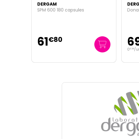
DERGAM
DER
SPM 600 180 capsules
Donal
61
6
€
80
0
/u
€
39