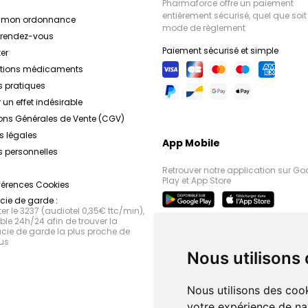
Pharmaforce offre un paiement
entièrement sécurisé, quel que soit 
r mon ordonnance
mode de règlement
e rendez-vous
Paiement sécurisé et simple
er
ations médicaments
s pratiques
 un effet indésirable
ons Générales de Vente (CGV)
s légales
App Mobile
 personnelles
Retrouver notre application sur Go
Play et App Store
férences Cookies
ie de garde :
r le 3237 (audiotel 0,35€ ttc/min),
le 24h/24 afin de trouver la
ie de garde la plus proche de
us
Nous utilisons
Nous utilisons des cook
votre expérience de na