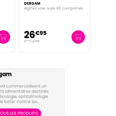
DERGAM
Algiflex voie orale 60 comprimés
26
€
95
0
/unité
€
45
gam
AM commercialisent un
s alimentaires destinés
écologie, ophtalmologie
e lutter contre les
ause, sécheresse ou
es passagères.
OUS LES PRODUITS