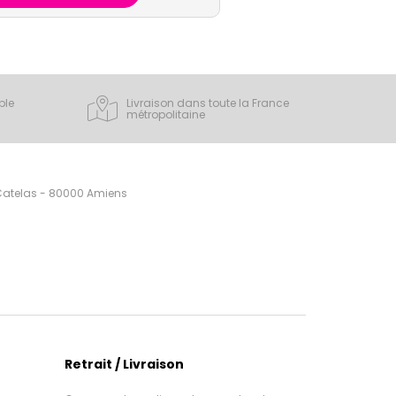
ple
Livraison dans toute la France
métropolitaine
 Catelas - 80000 Amiens
Retrait / Livraison