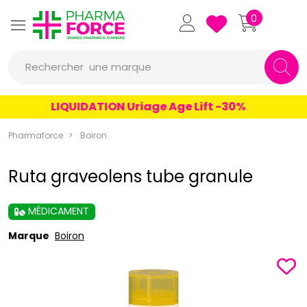
Pharmaforce Grande Pharmacie 
0
une marque
Rechercher
un conseil
LIQUIDATION Uriage Age Lift -30%
un produit
Pharmaforce
Boiron
une marque
Ruta graveolens tube granule
MÉDICAMENT
Marque
Boiron