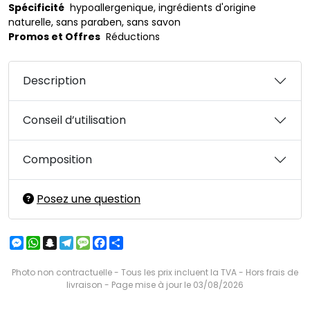
Spécificité
hypoallergenique, ingrédients d'origine
naturelle, sans paraben, sans savon
Promos et Offres
Réductions
Description
Conseil d’utilisation
Composition
Posez une question
Messenger
WhatsApp
Snapchat
Telegram
Message
Facebook
Partager
Photo non contractuelle - Tous les prix incluent la TVA - Hors frais de
livraison - Page mise à jour le 03/08/2026