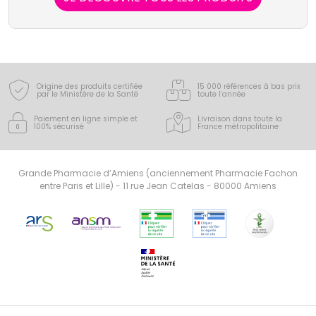
Origine des produits certifiée
15 000 références à bas prix
par le Ministère de la Santé
toute l’année
Paiement en ligne simple
et
Livraison dans toute la
100% sécurisé
France
métropolitaine
Grande Pharmacie d’Amiens (anciennement Pharmacie Fachon
entre Paris et Lille) - 11 rue Jean Catelas - 80000 Amiens