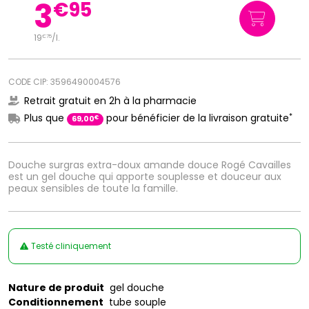
3
€
95
19
/
l.
€
75
CODE CIP: 3596490004576
Retrait gratuit en 2h à la pharmacie
*
Plus que
pour bénéficier de la livraison gratuite
€
69
,
00
Douche surgras extra-doux amande douce Rogé Cavailles
est un gel douche qui apporte souplesse et douceur aux
peaux sensibles de toute la famille.
Testé cliniquement
Nature de produit
gel douche
Conditionnement
tube souple