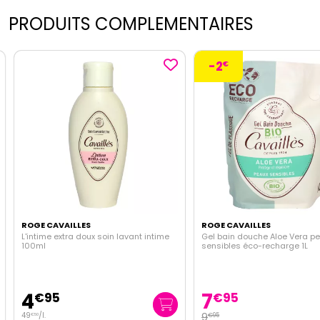
PRODUITS COMPLEMENTAIRES
-2
€
ROGE CAVAILLES
ROGE CAVAILLES
L'intime extra doux soin lavant intime
Gel bain douche Aloe Vera pe
100ml
sensibles éco-recharge 1L
4
7
€
95
€
95
49
/
l.
9
€
95
€
50