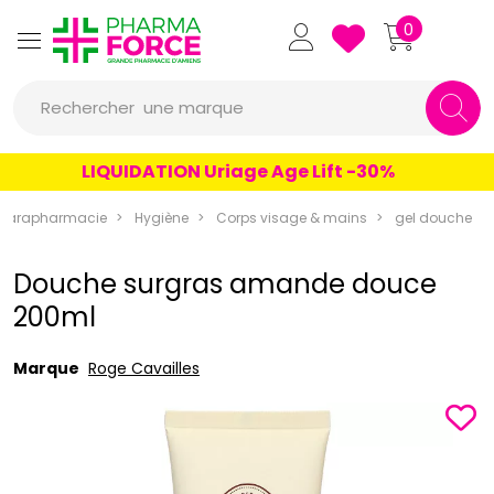
Pharmaforce Grande Pharmacie 
0
une marque
Rechercher
un conseil
LIQUIDATION Uriage Age Lift -30%
un produit
Parapharmacie
Hygiène
Corps visage & mains
gel douche
une marque
Douche surgras amande douce
200ml
Marque
Roge Cavailles