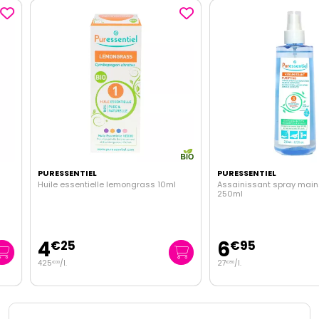
PURESSENTIEL
PURESSENTIEL
Huile essentielle lemongrass 10ml
Assainissant spray mains & 
250ml
4
6
€
25
€
95
425
/
l.
27
/
l.
€
00
€
80