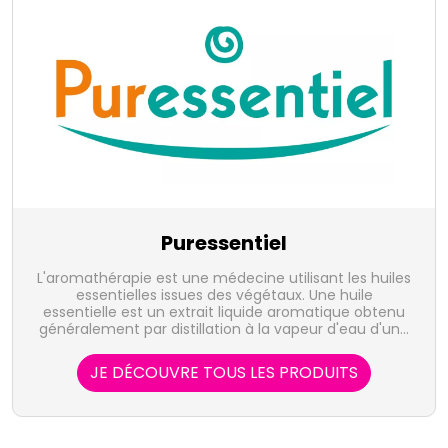
Puressentiel
L'aromathérapie est une médecine utilisant les huiles
essentielles issues des végétaux. Une huile
essentielle est un extrait liquide aromatique obtenu
généralement par distillation à la vapeur d'eau d'une
plante, et qui en concentre les actifs volatiles. Elle
représente la quintessence de la plante, sous forme
JE DÉCOUVRE TOUS LES PRODUITS
de concentré, riche d'une très grande variété de
substances actives. Le laboratoire Puressentiel
propose 41 huiles essentielles, 100% pures et
naturelles, bio, HEBBD, soit sous forme unitaire, soit
en complexes, indispensables à votre santé ou au