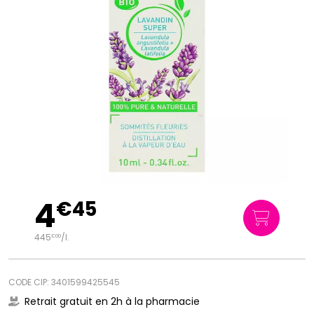
4
€
45
445
/
l.
€
00
CODE CIP: 3401599425545
Retrait gratuit en 2h à la pharmacie