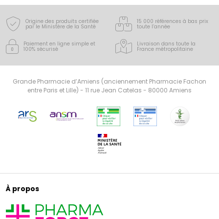
Origine des produits certifiée
15 000 références à bas prix
par le Ministère de la Santé
toute l’année
Paiement en ligne simple
et
Livraison dans toute la
100% sécurisé
France
métropolitaine
Grande Pharmacie d’Amiens (anciennement Pharmacie Fachon
entre Paris et Lille) - 11 rue Jean Catelas - 80000 Amiens
À propos