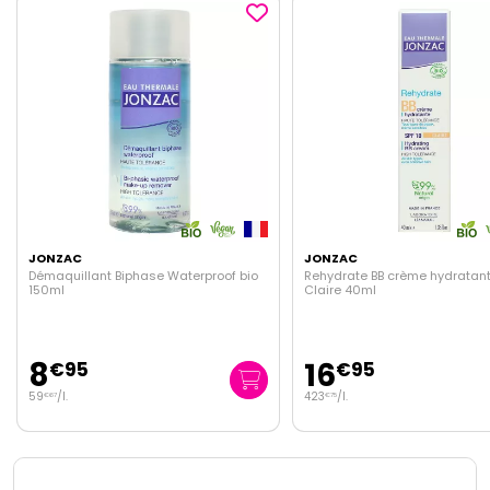
JONZAC
JONZAC
o
Rehydrate BB crème hydratante SPF10
Gelée gommante Douceur 
Claire 40ml
16
11
€
95
€
45
423
/
l.
152
/
l.
€
75
€
67