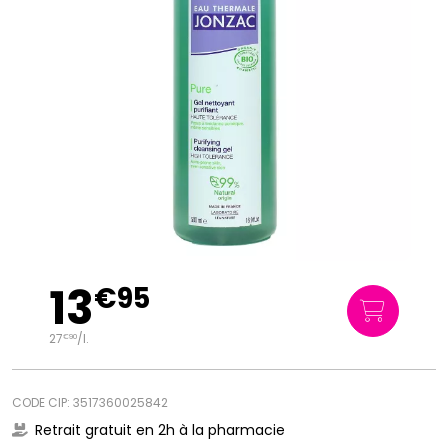
13
€
95
27
/
l.
€
90
CODE CIP: 3517360025842
Retrait gratuit en 2h à la pharmacie