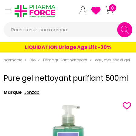
Pharmaforce Grande Pharmacie 
0
une marque
Rechercher
un conseil
LIQUIDATION Uriage Age Lift -30%
un produit
apharmacie
Bio
Démaquillant nettoyant
eau, mousse et gel
une marque
Pure gel nettoyant purifiant 500ml
Marque
Jonzac