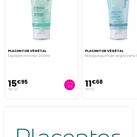
PLACENTOR VÉGÉTAL
PLACENTOR VÉGÉTAL
Masque purifiant argile verte 150ml
Sérum éclat anti-polluti
baume éclat 5ml offert
11
17
€
68
€
95
77
/
l.
512
/
l.
€
87
€
86