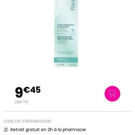
9
€
45
236
/
l.
€
25
CODE CIP: 3760099700010
Retrait gratuit en 2h à la pharmacie