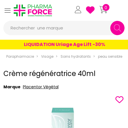
Pharmaforce Grande Pharmacie 
0
une marque
Rechercher
un conseil
LIQUIDATION Uriage Age Lift -30%
un produit
Parapharmacie
Visage
Soins hydratants
peau sensible
une marque
Crème régénératrice 40ml
Marque
Placentor Végétal