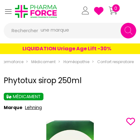
Pharmaforce Grande Pharmacie 
0
une marque
Rechercher
un conseil
LIQUIDATION Uriage Age Lift -30%
un produit
Pharmaforce
Médicament
Homéopathie
Confort respiratoire
une marque
Phytotux sirop 250ml
MÉDICAMENT
Marque
Lehning