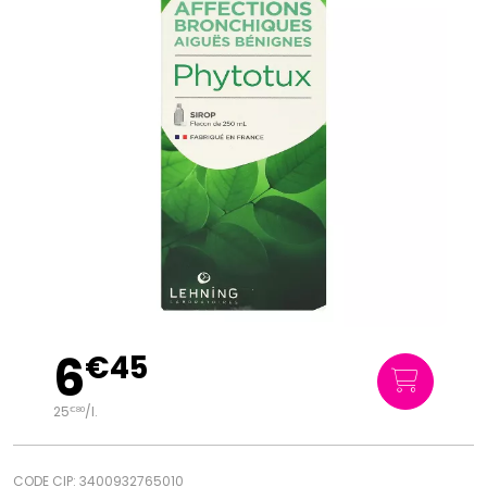
6
€
45
25
/
l.
€
80
CODE CIP: 3400932765010