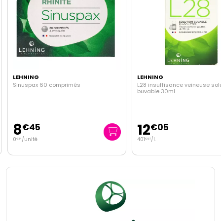
LEHNING
LEHNING
Sinuspax 60 comprimés
L28 insuffisance veineuse sol
buvable 30ml
8
12
€
45
€
05
0
/unité
401
/
l.
€
14
€
67