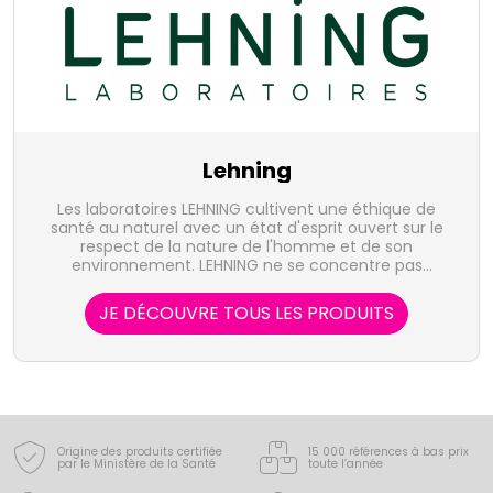
Lehning
Les laboratoires LEHNING cultivent une éthique de
santé au naturel avec un état d'esprit ouvert sur le
respect de la nature de l'homme et de son
environnement. LEHNING ne se concentre pas
uniquement sur une pathologie unique mais sur
l'individu dans sa globalité.
JE DÉCOUVRE TOUS LES PRODUITS
Origine des produits certifiée
15 000 références à bas prix
par le Ministère de la Santé
toute l’année