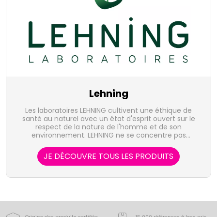
Lehning
Les laboratoires LEHNING cultivent une éthique de
santé au naturel avec un état d'esprit ouvert sur le
respect de la nature de l'homme et de son
environnement. LEHNING ne se concentre pas
uniquement sur une pathologie unique mais sur
l'individu dans sa globalité.
JE DÉCOUVRE TOUS LES PRODUITS