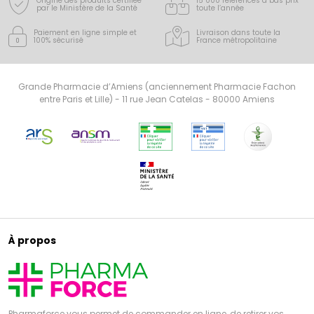
Origine des produits certifiée
15 000 références à bas prix
par le Ministère de la Santé
toute l’année
Paiement en ligne simple
et
Livraison dans toute la
100% sécurisé
France
métropolitaine
Grande Pharmacie d’Amiens (anciennement Pharmacie Fachon
entre Paris et Lille) - 11 rue Jean Catelas - 80000 Amiens
À propos
Pharmaforce vous permet de commander en ligne, de retirer vos