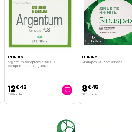
LEHNING
LEHNING
Argentum complexe n°98 60
Sinuspax 60 comprimés
comprimés sublinguaux
12
8
€
45
€
45
0
/unité
0
/unité
€
21
€
14