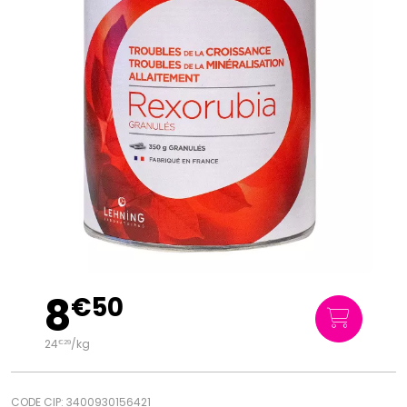
8
€
50
24
/kg
€
29
CODE CIP: 3400930156421