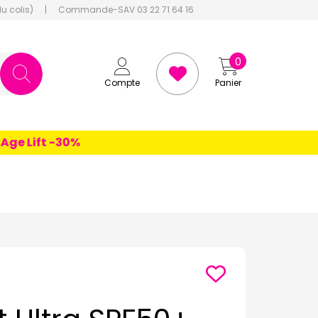
du colis)
|
Commande-SAV 03 22 71 64 16
0
Compte
Panier
 Lift -30%