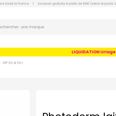
ans toute la France
|
Livraison gratuite à partir de 69€ (selon le poids 
une marque
orce Grande Pharmacie Amiens Fachon
echercher
un conseil
un produit
une marque
LIQUIDATION Uriage Age
SPF 50 et 50+