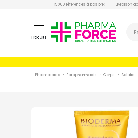
15000 références à bas prix
|
Livraison d
Pharmaf
R
Produits
Pharmaforce
Parapharmacie
Corps
Solaire