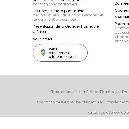
Données
contact
@
pharmaforce.fr
Cookies
Les horaires de la pharmacie :
de 8h30 à 19h30 du lundi au vendredi et
Mes pré
jusqu’à 19h00 le samedi
Pharmac
Présentation de la Grande Pharmacie
Contacte
d’Amiens
accessib
pharmac
Nous situer
chez vo
Venir
directement
à la pharmacie
Pharmaforce.fr et la Grande Pharmacie d’Am
Pharmaforce.fr est le site internet de la Grande Ph
Faites vos courses de ph
© 2026 Grande 