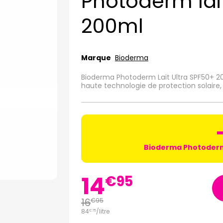
Photoderm lai
200ml
Marque
Bioderma
Bioderma Photoderm Lait Ultra SPF50+ 200
haute technologie de protection solaire,
Bioderma Photoder
14
€
95
16
€
95
84
/
litre
€
75