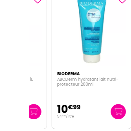
BIODERMA
BIOD
he 1L
ABCDerm hydratant lait nutri-
Atode
protecteur 200ml
200m
10
12
€
99
54
/
litre
62
/
€
95
€
95