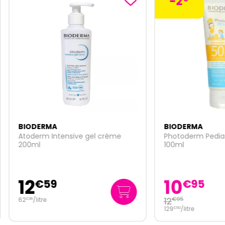
-2
ERMA
BIODERMA
rm Intensive gel crème
Photoderm Pediatrics lait S
l
100ml
10
€
59
€
95
12
litre
€
95
129
/
litre
€
50