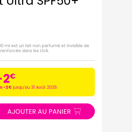
t Ultra SPF50+
 ml est un lait non parfumé et invisible de
 renforcée dans les UVA.
-2
€
m -2€
jusqu'au 31 Août 2026.
AJOUTER AU PANIER