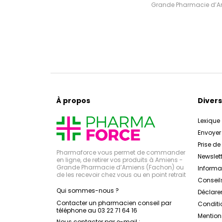
Grande Pharmacie d’Ami
À propos
Divers
Lexique
Envoye
Prise d
Pharmaforce vous permet de commander
Newslett
en ligne, de retirer vos produits à Amiens -
Grande Pharmacie d’Amiens (Fachon) ou
Inform
de les recevoir chez vous ou en point retrait
Conseil
Qui sommes-nous ?
Déclarer
Contacter un pharmacien conseil par
Conditi
téléphone au 03 22 71 64 16
Mention
Nous contacter par e-mail :