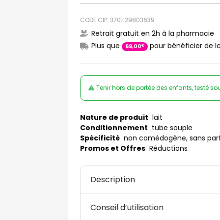
CODE CIP: 3701129803639
Retrait gratuit en 2h à la pharmacie
Plus que
pour bénéficier de la
€
69
,
00
Tenir hors de portée des enfants, testé 
Nature de produit
lait
Conditionnement
tube souple
Spécificité
non comédogène, sans pa
Promos et Offres
Réductions
Description
Conseil d’utilisation