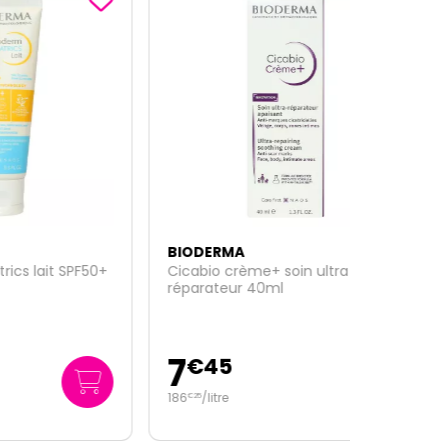
BIODERMA
PF50+
Cicabio crème+ soin ultra
réparateur 40ml
7
€
45
186
/
litre
€
25