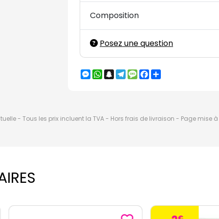
Composition
Posez une question
Messenger
WhatsApp
Snapchat
Telegram
Message
Facebook
Partager
elle - Tous les prix incluent la TVA - Hors frais de livraison - Page mise 
AIRES
€