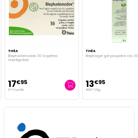
THÉA
THÉA
Blephademodex 30 lingettes
Blephagel gel paupière cils 3
imprégnées
17
13
€
95
€
95
0
/unité
465
/kg
€
60
€
00