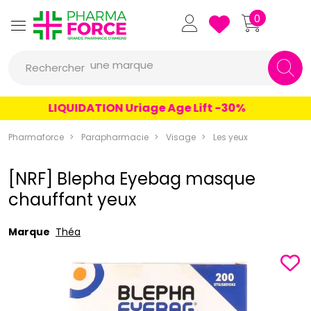
Pharmaforce Grande Pharmacie 
0
une marque
Rechercher
un conseil
un produit
LIQUIDATION Uriage Age Lift -30%
une marque
Pharmaforce
Parapharmacie
Visage
Les yeux
[NRF] Blepha Eyebag masque
chauffant yeux
Marque
Théa