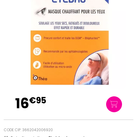
16
€
95
CODE CIP: 3662042006920