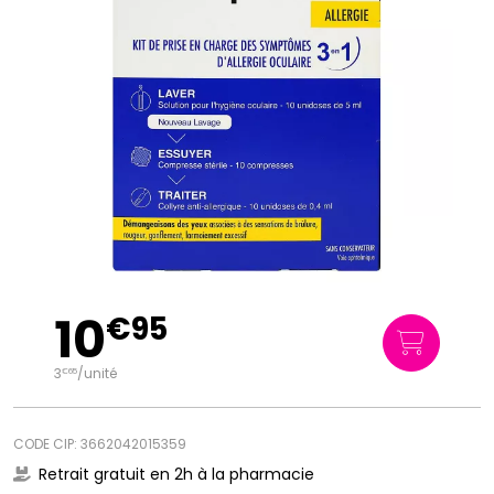
10
€
95
3
/unité
€
65
CODE CIP: 3662042015359
Retrait gratuit en 2h à la pharmacie