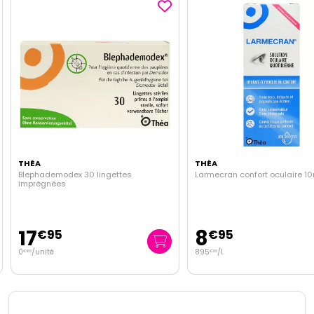
THÉA
THÉA
Blephademodex 30 lingettes
Larmecran confort oculaire 1
imprégnées
17
8
€
95
€
95
0
/unité
895
/
l.
€
60
€
00