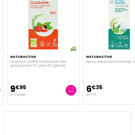
NATURACTIVE
NATURACTIVE
Guarana vitalité combustion des
Spray nasal aux essences 20
graisses bio 30 jours 60 gélules
9
6
€
95
€
35
0
/unité
317
/
l.
€
17
€
50