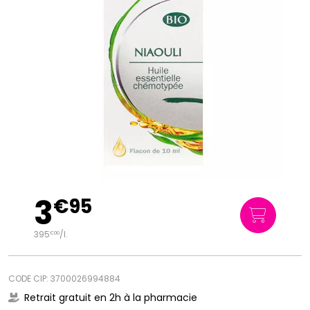
3
€
95
395
/
l.
€
00
CODE CIP: 3700026994884
Retrait gratuit en 2h à la pharmacie