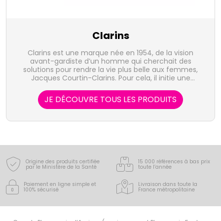
Clarins
Clarins est une marque née en 1954, de la vision
avant-gardiste d’un homme qui cherchait des
solutions pour rendre la vie plus belle aux femmes,
Jacques Courtin-Clarins. Pour cela, il initie une
démarche pionnière - la beauté par les plantes -
guidée par la bio-inspiration : s’inspirer du meilleur de
JE DÉCOUVRE TOUS LES PRODUITS
la nature pour innover durablement. La recherche
Clarins mobilise toutes les ressources de la science
pour déceler les propriétés cosmétiques des actifs
des plantes et étudier leurs interactions sur la peau.
Pour maîtriser à 100% les filières et optimiser a
composition de ses formules, Clarins possède son
propre laboratoire de phytochimie dédié à la
création d’extraits de plantes.
Origine des produits certifiée
15 000 références à bas prix
par le Ministère de la Santé
toute l’année
Paiement en ligne simple
et
Livraison dans toute la
100% sécurisé
France
métropolitaine