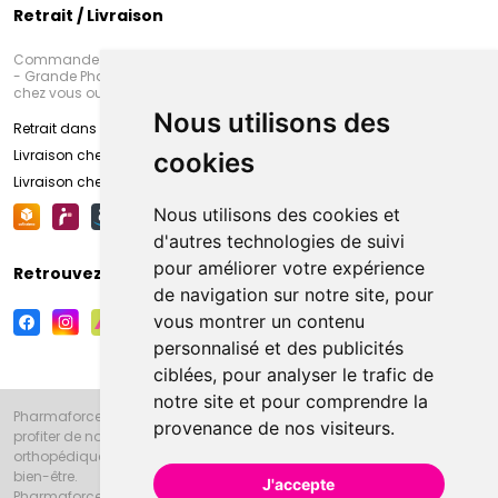
Retrait / Livraison
Commandez en ligne et venez chercher votre commande à Amiens
- Grande Pharmacie d’Amiens (Fachon) ou recevez-là rapidement
chez vous ou en point retrait
Nous utilisons des
Retrait dans la pharmacie d’Amiens
Livraison chez vous
cookies
Livraison chez votre commerçant
Nous utilisons des cookies et
d'autres technologies de suivi
pour améliorer votre expérience
Retrouvez-nous sur vos réseaux sociaux
de navigation sur notre site, pour
vous montrer un contenu
personnalisé et des publicités
ciblées, pour analyser le trafic de
notre site et pour comprendre la
Pharmaforce.fr et la Grande Pharmacie d’Amiens vous souhaitent de
provenance de nos visiteurs.
profiter de notre accueil, de nos conseils pharmaceutiques,
orthopédiques, homéopathiques, parapharmaceutiques, beauté et
bien-être.
J'accepte
Pharmaforce.fr est le site internet de la Grande Pharmacie d’Amiens.