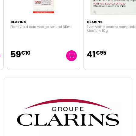
CLARINS
CLARINS
Plant Gold soin visage naturel 35ml
Ever Matte poudre compacte 
Medium 10g
59
41
€
10
€
95