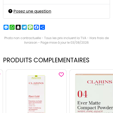
Posez une question
Messenger
WhatsApp
Snapchat
Telegram
Message
Facebook
Partager
Photo non contractuelle - Tous les prix incluent la TVA - Hors frais de
livraison - Page mise à jour le 03/08/2026
PRODUITS COMPLEMENTAIRES