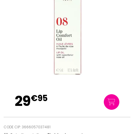
29
€
95
CODE CIP: 3666057037481