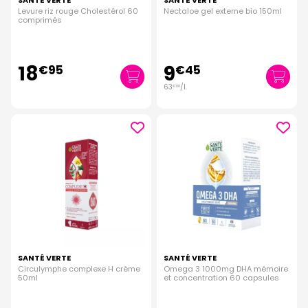
SANTÉ VERTE
SANTÉ VERTE
Levure riz rouge Cholestérol 60
Nectaloe gel externe bio 150ml
comprimés
18
9
€
95
€
45
63
/
l.
€
00
SANTÉ VERTE
SANTÉ VERTE
Circulymphe complexe H crème
Omega 3 1000mg DHA mémoire
50ml
et concentration 60 capsules