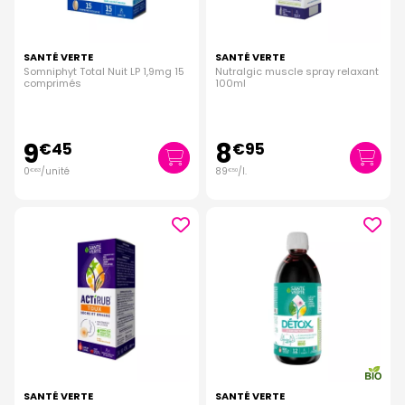
SANTÉ VERTE
SANTÉ VERTE
Somniphyt Total Nuit LP 1,9mg 15
Nutralgic muscle spray relaxant
comprimés
100ml
9
8
€
45
€
95
0
/unité
89
/
l.
€
63
€
50
SANTÉ VERTE
SANTÉ VERTE