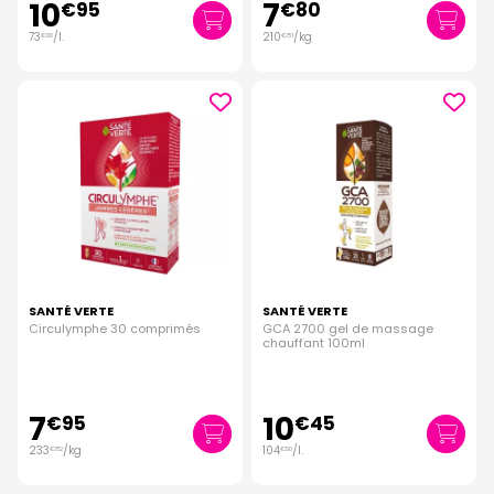
10
7
€
95
€
80
73
/
l.
210
/kg
€
00
€
81
SANTÉ VERTE
SANTÉ VERTE
Circulymphe 30 comprimés
GCA 2700 gel de massage
chauffant 100ml
7
10
€
95
€
45
233
/kg
104
/
l.
€
82
€
50