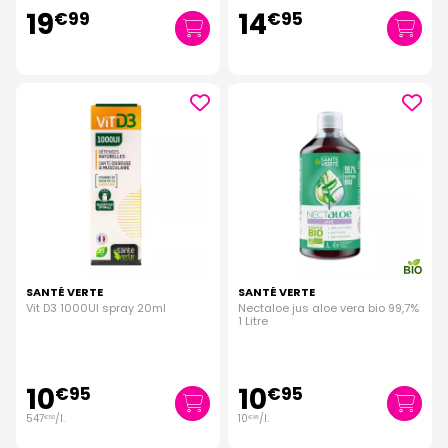
19
14
€
99
€
95
SANTÉ VERTE
SANTÉ VERTE
Vit D3 1000UI spray 20ml
Nectaloe jus aloe vera bio 99,7%
1 Litre
10
10
€
95
€
95
547
/
l.
10
/
l.
€
50
€
95