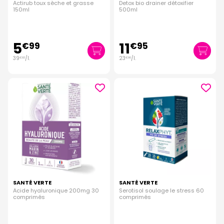
Actirub toux sèche et grasse
Detox bio drainer détoxifier
150ml
500ml
5
11
€
99
€
95
39
/
l.
23
/
l.
€
93
€
90
SANTÉ VERTE
SANTÉ VERTE
Acide hyaluronique 200mg 30
Serotisol soulage le stress 60
comprimés
comprimés