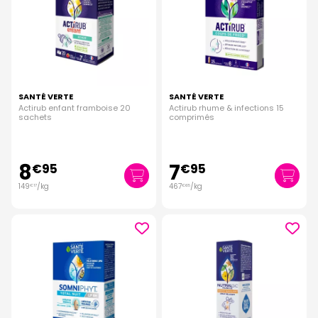
SANTÉ VERTE
SANTÉ VERTE
Actirub enfant framboise 20
Actirub rhume & infections 15
sachets
comprimés
8
7
€
95
€
95
149
/kg
467
/kg
€
17
€
65