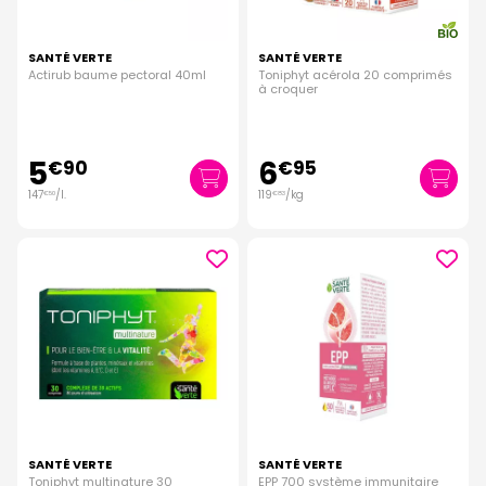
SANTÉ VERTE
SANTÉ VERTE
Actirub baume pectoral 40ml
Toniphyt acérola 20 comprimés
à croquer
5
6
€
90
€
95
147
/
l.
119
/kg
€
50
€
83
SANTÉ VERTE
SANTÉ VERTE
Toniphyt multinature 30
EPP 700 système immunitaire