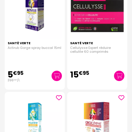
SANTÉ VERTE
SANTÉ VERTE
Actirub Gorge spray buccal 15ml
Cellulysse Expert réduire
cellulite 60 comprimés
5
15
€
95
€
95
396
/
l.
€
67