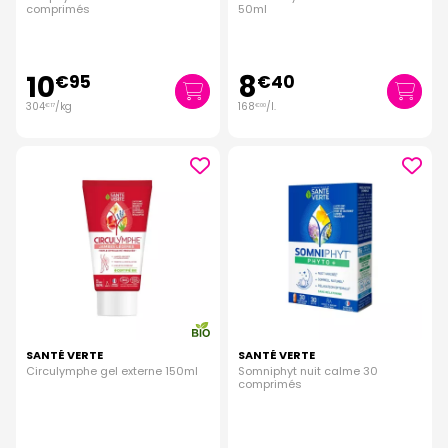
comprimés
50ml
10
8
€
95
€
40
304
/kg
168
/
l.
€
17
€
00
SANTÉ VERTE
SANTÉ VERTE
Circulymphe gel externe 150ml
Somniphyt nuit calme 30
comprimés