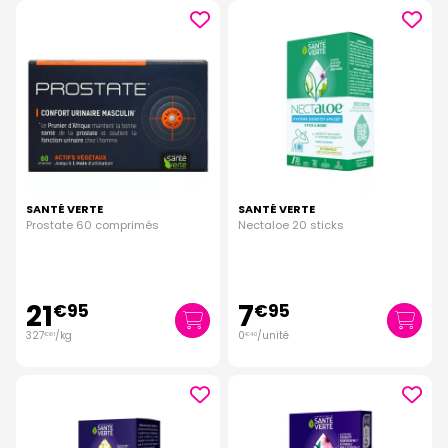
SANTÉ VERTE
SANTÉ VERTE
Prostate 60 comprimés
Nectaloe 20 sticks
21
7
€
95
€
95
327
/kg
0
/unité
€
61
€
40