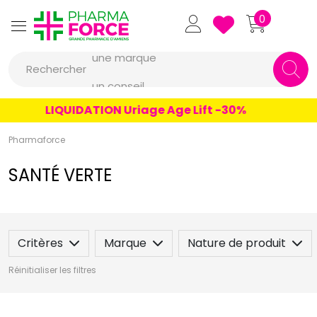
Pharmaforce Grande Pharmacie 
0
une marque
Rechercher
un conseil
un produit
LIQUIDATION Uriage Age Lift -30%
une marque
Pharmaforce
SANTÉ VERTE
Critères
Marque
Nature de produit
Réinitialiser les filtres