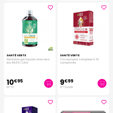
SANTÉ VERTE
SANTÉ VERTE
Nectaloe gel liquide aloe vera
Circulymphe complexe H 16
bio 99,5% 1 Litre
comprimés
10
9
€
95
€
99
10
/
l.
0
/unité
€
95
€
62