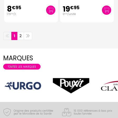
8
19
€
95
€
95
179
/
l.
0
/unité
€
00
€
33
1
2
MARQUES
TOUTES LES MARQUES
Origine des produits certifiée
15 000 références à bas prix
par le Ministère de la Santé
toute l’année