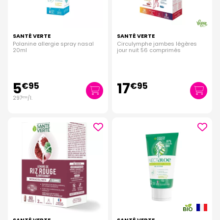
SANTÉ VERTE
SANTÉ VERTE
Polanine allergie spray nasal
Circulymphe jambes légères
20ml
jour nuit 56 comprimés
5
17
€
95
€
95
297
/
l.
€
50