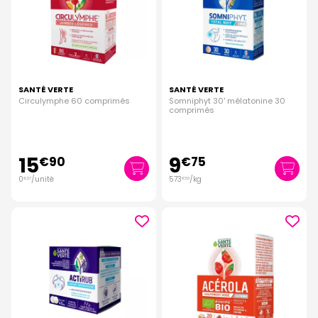
SANTÉ VERTE
SANTÉ VERTE
Circulymphe 60 comprimés
Somniphyt 30' mélatonine 30
comprimés
15
9
€
90
€
75
0
/unité
573
/kg
€
27
€
53