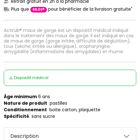
Retrait gratuit en 2h à la pharmacie
*
Plus que
pour bénéficier de la livraison gratuite
€
69
,
00
Actirub® maux de gorge est un dispositif médical indiqué
dans le traitement des maux de gorge. Il est indiqué en cas
de maux de gorge (gorge irritée, difficulté de déglutition),
toux (sèche, irritée ou allergique), oropharyngite,
amygdalite (inflammations des amygdales) et rhume.
Dispositif médical
Âge minimum
6 ans
Nature de produit
pastilles
Conditionnement
boite carton, plaquette
Spécificité
sans sucre
Description