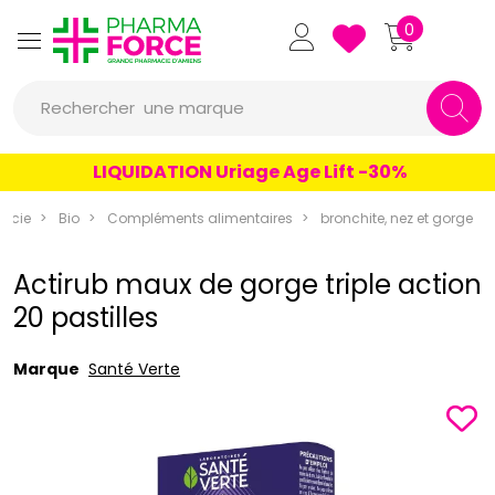
Pharmaforce Grande Pharmacie 
0
Rechercher
une marque
un conseil
LIQUIDATION Uriage Age Lift -30%
un produit
acie
Bio
Compléments alimentaires
bronchite, nez et gorge
une marque
Actirub maux de gorge triple action
20 pastilles
Marque
Santé Verte