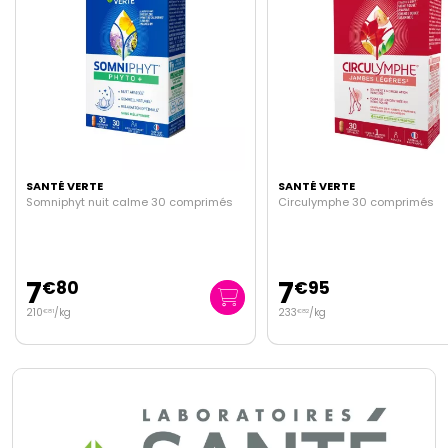
SANTÉ VERTE
SANTÉ VERTE
és
Circulymphe 30 comprimés
Acide hyaluronique 200
comprimés
7
19
€
95
€
99
233
/kg
€
82