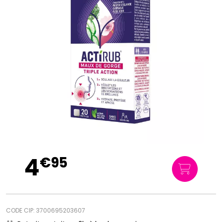
4
€
95
CODE CIP: 3700695203607