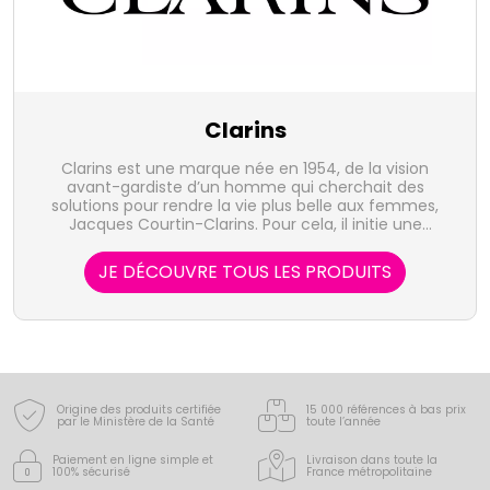
Clarins
Clarins est une marque née en 1954, de la vision
avant-gardiste d’un homme qui cherchait des
solutions pour rendre la vie plus belle aux femmes,
Jacques Courtin-Clarins. Pour cela, il initie une
démarche pionnière - la beauté par les plantes -
guidée par la bio-inspiration : s’inspirer du meilleur de
JE DÉCOUVRE TOUS LES PRODUITS
la nature pour innover durablement. La recherche
Clarins mobilise toutes les ressources de la science
pour déceler les propriétés cosmétiques des actifs
des plantes et étudier leurs interactions sur la peau.
Pour maîtriser à 100% les filières et optimiser a
composition de ses formules, Clarins possède son
propre laboratoire de phytochimie dédié à la
création d’extraits de plantes.
Origine des produits certifiée
15 000 références à bas prix
par le Ministère de la Santé
toute l’année
Paiement en ligne simple
et
Livraison dans toute la
100% sécurisé
France
métropolitaine