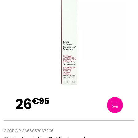
26
€
95
CODE CIP: 3666057067006