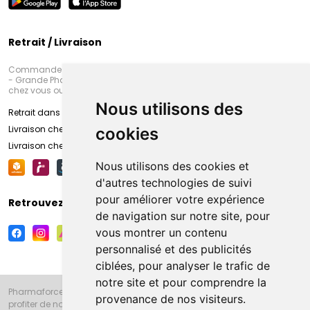
Retrait / Livraison
Commandez en ligne et venez chercher votre commande à Amiens
- Grande Pharmacie d’Amiens (Fachon) ou recevez-là rapidement
chez vous ou en point retrait
Nous utilisons des
Retrait dans la pharmacie d’Amiens
Livraison chez vous
cookies
Livraison chez votre commerçant
Nous utilisons des cookies et
d'autres technologies de suivi
pour améliorer votre expérience
Retrouvez-nous sur vos réseaux sociaux
de navigation sur notre site, pour
vous montrer un contenu
personnalisé et des publicités
ciblées, pour analyser le trafic de
notre site et pour comprendre la
Pharmaforce.fr et la Grande Pharmacie d’Amiens vous souhaitent de
provenance de nos visiteurs.
profiter de notre accueil, de nos conseils pharmaceutiques,