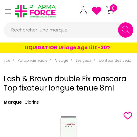
Pharmaforce Grande Pharmacie 
0
une marque
Rechercher
un conseil
LIQUIDATION Uriage Age Lift -30%
un produit
force
Parapharmacie
Visage
Les yeux
contour des yeux
une marque
Lash & Brown double Fix mascara
Top fixateur longue tenue 8ml
Marque
Clarins