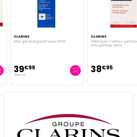
CLARINS
CLARINS
Men gel énergisant yeux 50ml
Total Eyes Contour gel fraiche
anti-poches 20ml
39
38
€
99
€
95
799
/
l.
€
80