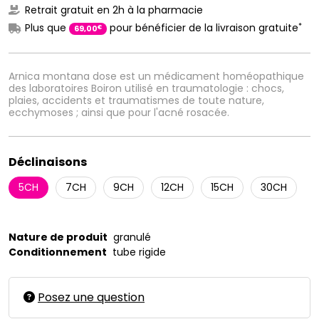
Retrait gratuit en 2h à la pharmacie
*
Plus que
pour bénéficier de la livraison gratuite
€
69
,
00
Arnica montana dose est un médicament homéopathique
des laboratoires Boiron utilisé en traumatologie : chocs,
plaies, accidents et traumatismes de toute nature,
ecchymoses ; ainsi que pour l'acné rosacée.
Déclinaisons
5CH
7CH
9CH
12CH
15CH
30CH
Nature de produit
granulé
Conditionnement
tube rigide
Posez une question