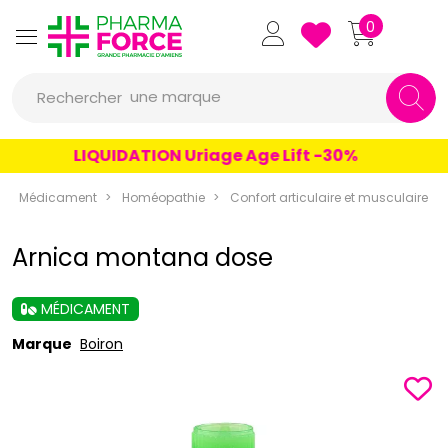
Pharmaforce Grande Pharmacie 
0
une marque
Rechercher
un conseil
LIQUIDATION Uriage Age Lift -30%
un produit
Médicament
Homéopathie
Confort articulaire et musculaire
une marque
Arnica montana dose
MÉDICAMENT
Marque
Boiron