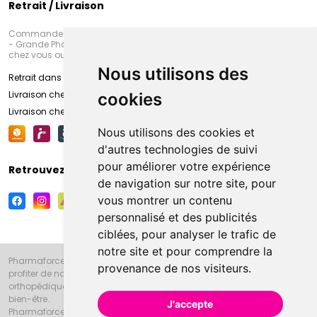
Retrait / Livraison
Commandez en ligne et venez chercher votre commande à Amiens
- Grande Pharmacie d’Amiens (Fachon) ou recevez-là rapidement
chez vous ou en point retrait
Nous utilisons des
Retrait dans la pharmacie d’Amiens
Livraison chez vous
cookies
Livraison chez votre commerçant
Nous utilisons des cookies et
d'autres technologies de suivi
pour améliorer votre expérience
Retrouvez-nous sur vos réseaux sociaux
de navigation sur notre site, pour
vous montrer un contenu
personnalisé et des publicités
ciblées, pour analyser le trafic de
notre site et pour comprendre la
Pharmaforce.fr et la Grande Pharmacie d’Amiens vous souhaitent de
provenance de nos visiteurs.
profiter de notre accueil, de nos conseils pharmaceutiques,
orthopédiques, homéopathiques, parapharmaceutiques, beauté et
bien-être.
J'accepte
Pharmaforce.fr est le site internet de la Grande Pharmacie d’Amiens.