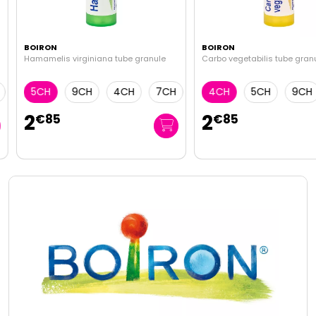
BOIRON
BOIRON
Hamamelis virginiana tube granule
Carbo vegetabilis tube granu
5CH
9CH
4CH
7CH
4CH
5CH
9CH
2
2
€
85
€
85