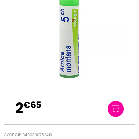
2
€
65
CODE CIP: 3400300752413