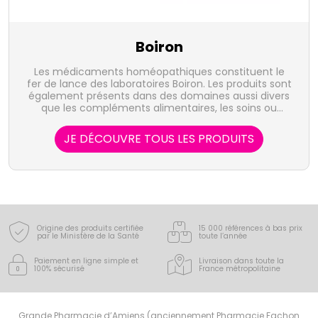
Boiron
Les médicaments homéopathiques constituent le
fer de lance des laboratoires Boiron. Les produits sont
également présents dans des domaines aussi divers
que les compléments alimentaires, les soins ou
l'hygiène bucco-dentaire.
JE DÉCOUVRE TOUS LES PRODUITS
Origine des produits certifiée
15 000 références à bas prix
par le Ministère de la Santé
toute l’année
Paiement en ligne simple
et
Livraison dans toute la
100% sécurisé
France
métropolitaine
Grande Pharmacie d’Amiens (anciennement Pharmacie Fachon