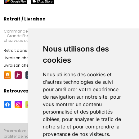
Retrait / Livraison
Commandez en ligne et venez chercher votre commande à Amiens
- Grande Pharmacie d’Amiens (Fachon) ou recevez-là rapidement
chez vous ou en point retrait
Nous utilisons des
Retrait dans la pharmacie d’Amiens
Livraison chez vous
cookies
Livraison chez votre commerçant
Nous utilisons des cookies et
d'autres technologies de suivi
pour améliorer votre expérience
Retrouvez-nous sur vos réseaux sociaux
de navigation sur notre site, pour
vous montrer un contenu
personnalisé et des publicités
ciblées, pour analyser le trafic de
notre site et pour comprendre la
Pharmaforce.fr et la Grande Pharmacie d’Amiens vous souhaitent de
provenance de nos visiteurs.
profiter de notre accueil, de nos conseils pharmaceutiques,