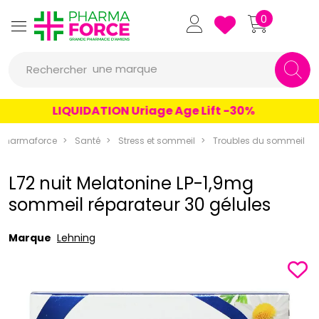
Pharmaforce Grande Pharmacie 
0
une marque
Rechercher
un conseil
LIQUIDATION Uriage Age Lift -30%
un produit
Pharmaforce
Santé
Stress et sommeil
Troubles du sommeil
une marque
L72 nuit Melatonine LP-1,9mg
sommeil réparateur 30 gélules
Marque
Lehning