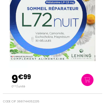
9
€
99
0
/unité
€
33
CODE CIP: 3661744052235