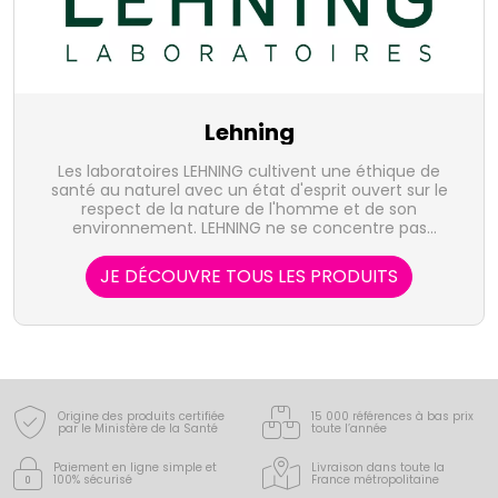
Lehning
Les laboratoires LEHNING cultivent une éthique de
santé au naturel avec un état d'esprit ouvert sur le
respect de la nature de l'homme et de son
environnement. LEHNING ne se concentre pas
uniquement sur une pathologie unique mais sur
l'individu dans sa globalité.
JE DÉCOUVRE TOUS LES PRODUITS
Origine des produits certifiée
15 000 références à bas prix
par le Ministère de la Santé
toute l’année
Paiement en ligne simple
et
Livraison dans toute la
100% sécurisé
France
métropolitaine