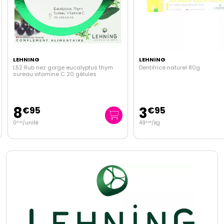
LEHNING
LEHNING
L52 Rub nez gorge eucalyptus thym
Dentifrice naturel 80g
sureau vitamine C 20 gélules
8
3
€
95
€
95
0
/unité
49
/kg
€
45
€
38