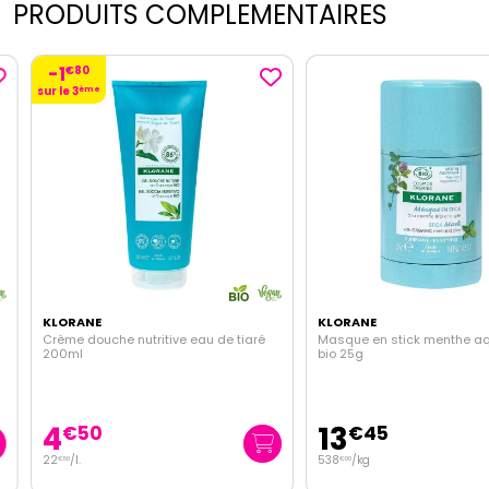
PRODUITS COMPLEMENTAIRES
-1
€
80
sur le 3
ème
KLORANE
KLORANE
Crème douche nutritive eau de tiaré
Masque en stick menthe aqu
200ml
bio 25g
4
13
€
50
€
45
22
/
l.
538
/kg
€
50
€
00