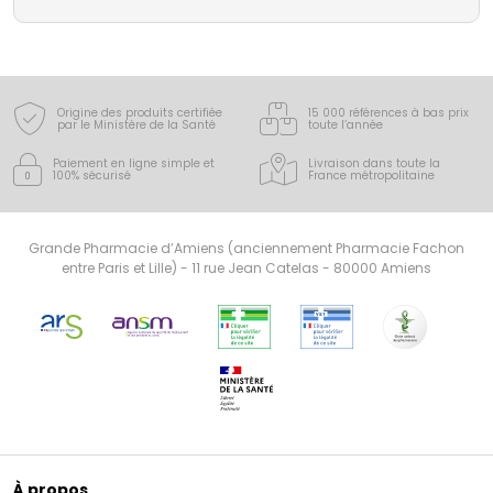
Origine des produits certifiée
15 000 références à bas prix
par le Ministère de la Santé
toute l’année
Paiement en ligne simple
et
Livraison dans toute la
100% sécurisé
France
métropolitaine
Grande Pharmacie d’Amiens (anciennement Pharmacie Fachon
entre Paris et Lille) - 11 rue Jean Catelas - 80000 Amiens
À propos