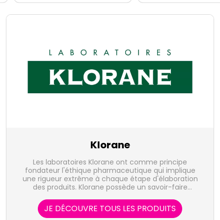
Klorane
Les laboratoires Klorane ont comme principe
fondateur l'éthique pharmaceutique qui implique
une rigueur extrême à chaque étape d'élaboration
des produits. Klorane possède un savoir-faire
botanique unique et une volonté de protèger notre
patrimoine végétal.
JE DÉCOUVRE TOUS LES PRODUITS