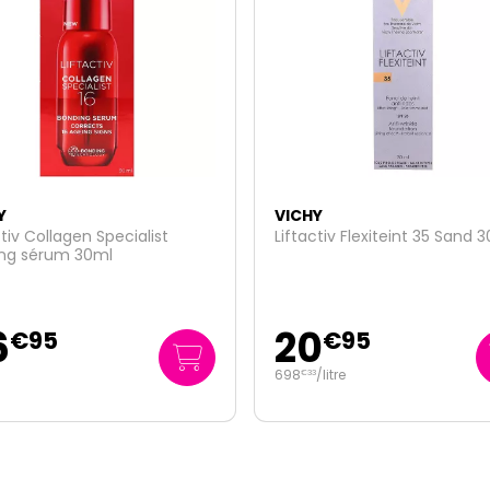
Y
VICHY
ctiv Flexiteint 35 Sand 30ml
Déodorant anti-transpirant
peau épilée 50ml
0
7
€
95
€
95
/
litre
159
/
litre
€
00