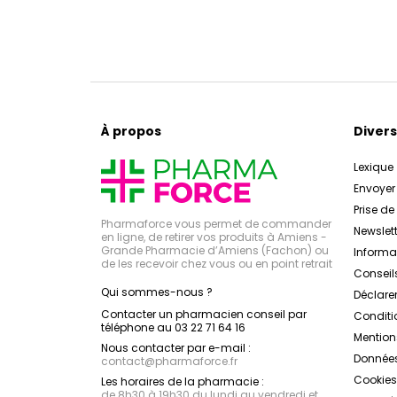
À propos
Divers
Lexique
Envoye
Prise d
Pharmaforce vous permet de commander
Newslett
en ligne, de retirer vos produits à Amiens -
Grande Pharmacie d’Amiens (Fachon) ou
Inform
de les recevoir chez vous ou en point retrait
Conseil
Qui sommes-nous ?
Déclarer
Contacter un pharmacien conseil par
Conditi
téléphone au 03 22 71 64 16
Mention
Nous contacter par e-mail :
Données
contact
@
pharmaforce.fr
Cookies
Les horaires de la pharmacie :
de 8h30 à 19h30 du lundi au vendredi et