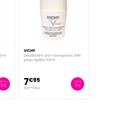
VICHY
 48h
Capital Soleil UV-Clear fluide
anti-imperfections SPF50+ 40ml
16
€
95
19
€
95
498
/
litre
€
75