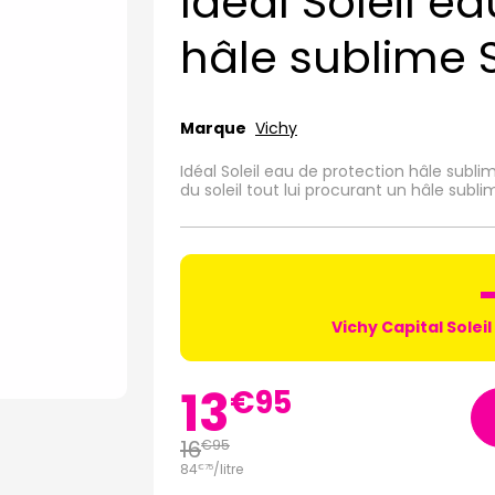
Idéal Soleil e
hâle sublime 
Marque
Vichy
Idéal Soleil eau de protection hâle subl
du soleil tout lui procurant un hâle subli
Vichy Capital Soleil
13
€
95
16
€
95
84
/
litre
€
75