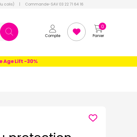
du colis)
|
Commande-SAV 03 22 71 64 16
0
Compte
Panier
e Lift -30%