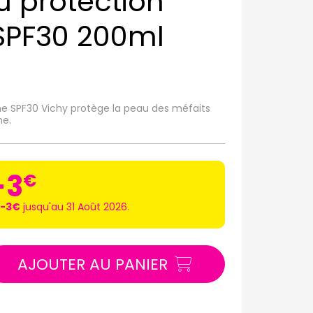
au protection
SPF30 200ml
ime SPF30 Vichy protège la peau des méfaits
me.
-3
€
 -3€
jusqu'au 31 Août 2026.
AJOUTER AU PANIER