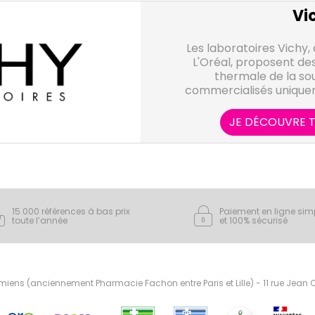
Vi
Les laboratoires Vichy
L'Oréal, proposent des
thermale de la sou
commercialisés unique
cosmétiques Vichy ainsi 
pour la peau et les che
JE DÉCOUVRE T
Capital Soleil, Normad
destinés aux hommes
15 000 références à bas prix
Paiement en ligne sim
toute l’année
et 100% sécurisé
ens (anciennement Pharmacie Fachon entre Paris et Lille) - 11 rue Jean