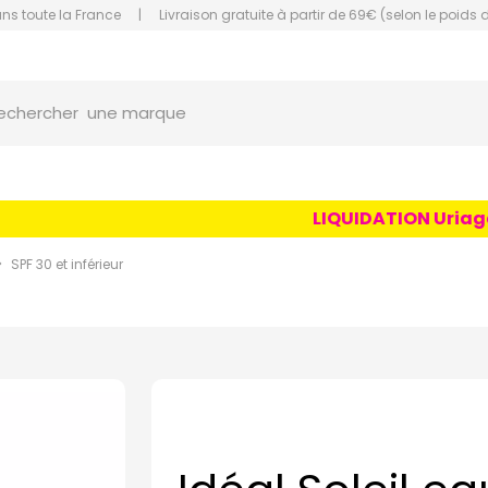
ans toute la France
|
Livraison gratuite à partir de 69€ (selon le poids 
orce Grande Pharmacie Amiens Fachon
une marque
echercher
un conseil
un produit
LIQUIDATION Uriage Ag
une marque
SPF 30 et inférieur