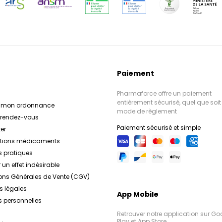
Paiement
Pharmaforce offre un paiement
entièrement sécurisé, quel que soit 
r mon ordonnance
mode de règlement
e rendez-vous
Paiement sécurisé et simple
er
ations médicaments
s pratiques
 un effet indésirable
ons Générales de Vente (CGV)
s légales
App Mobile
 personnelles
Retrouver notre application sur Go
Play et App Store