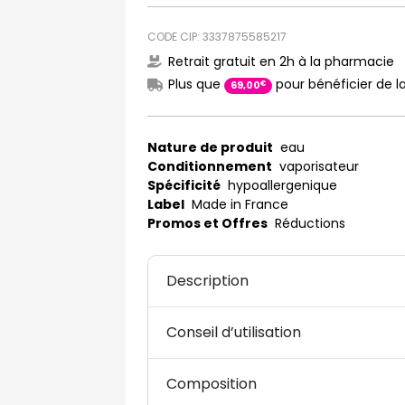
CODE CIP: 3337875585217
Retrait gratuit en 2h à la pharmacie
Plus que
pour bénéficier de la
€
69
,
00
Nature de produit
eau
Conditionnement
vaporisateur
Spécificité
hypoallergenique
Label
Made in France
Promos et Offres
Réductions
Description
Conseil d’utilisation
Composition