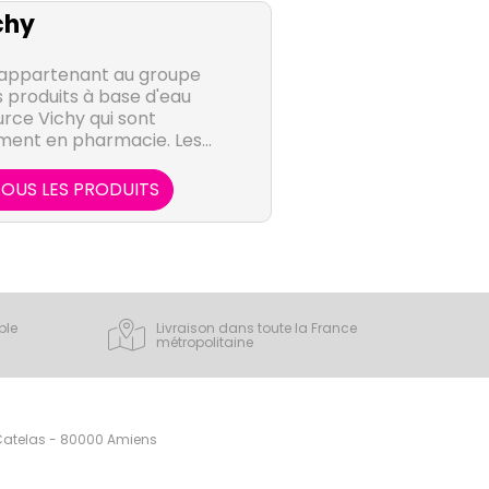
chy
, appartenant au groupe
 produits à base d'eau
rce Vichy qui sont
ment en pharmacie. Les
que les produits de soin
veux tels que Liftactiv,
OUS LES PRODUITS
erm ou Dermablend sont
, femmes et enfants.
ple
Livraison dans toute la France
métropolitaine
 Catelas - 80000 Amiens