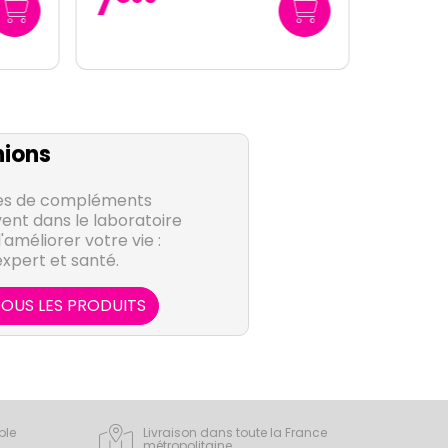
7
ions
es de compléments
ent dans le laboratoire
améliorer votre vie :
expert et santé.
OUS LES PRODUITS
ple
Livraison dans toute la France
métropolitaine