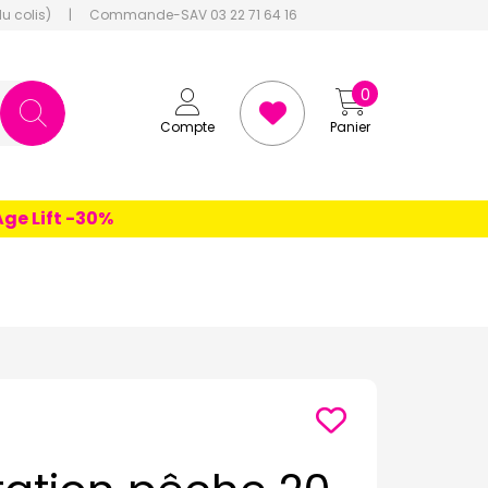
du colis)
|
Commande-SAV 03 22 71 64 16
0
Compte
Panier
Lift -30%