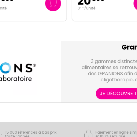
20
nité
0
/unité
€
70
Gran
3 gammes distinct
alimentaires se retrouv
des GRANIONS afin d'
oligothérapie, 
JE DÉCOUVRE T
15 000 références à bas prix
Paiement en ligne sim
toute l’année
et 100% sécurisé