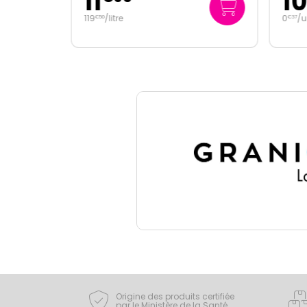
11
10
119
/
litre
0
/u
€
50
€
37
Origine des produits certifiée
par le Ministère de la Santé