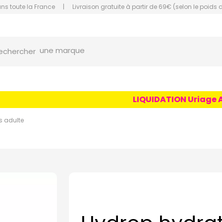
ans toute la France
|
Livraison gratuite à partir de 69€ (selon le poids 
une marque
orce Grande Pharmacie Amiens Fachon
echercher
un conseil
un produit
une marque
LIQUIDATION Uriage Age 
s adulte