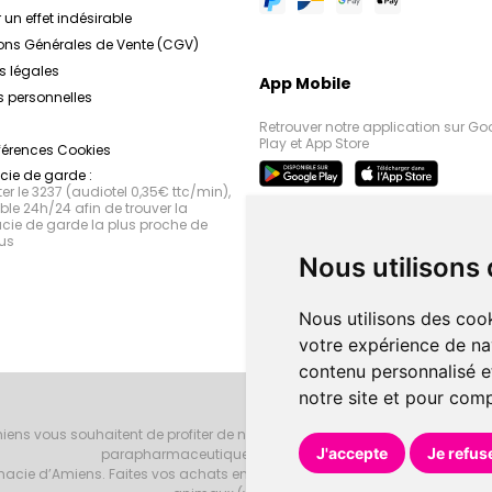
 un effet indésirable
ons Générales de Vente (CGV)
s légales
App Mobile
 personnelles
Retrouver notre application sur Go
Play et App Store
férences Cookies
ie de garde :
r le 3237 (audiotel 0,35€ ttc/min),
le 24h/24 afin de trouver la
ie de garde la plus proche de
us
Nous utilisons
Nous utilisons des cook
votre expérience de na
contenu personnalisé et
notre site et pour com
iens vous souhaitent de profiter de notre accueil, de nos conseils phar
J'accepte
Je refus
parapharmaceutiques, beauté et bien-être.
armacie d’Amiens. Faites vos achats en ligne grâce à un choix de 20000 r