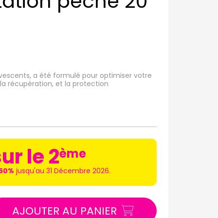
ation pêche 20
escents, a été formulé pour optimiser votre
la récupération, et la protection
ur le 2
ème
-50%
jusqu'au 31 Décembre 2026.
AJOUTER AU PANIER