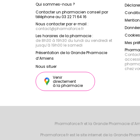
Qui sommes-nous ?
Déclarer
Contacter un pharmacien conseil par
Conditi
téléphone au 03 22 71 64 16
Mention
Nous contacter par e-mail :
Données
contact
@
pharmaforce.fr
Cookies
Les horaires de la pharmacie :
de 8h30 à 19h30 du lundi au vendredi et
Mes pré
jusqu’à 19h00 le samedi
Pharmac
Présentation de la Grande Pharmacie
Contacte
d’Amiens
accessib
pharmac
Nous situer
chez vo
Venir
directement
à la pharmacie
Pharmaforce.fr et la Grande Pharmacie d’Am
Pharmaforce.fr est le site internet de la Grande Ph