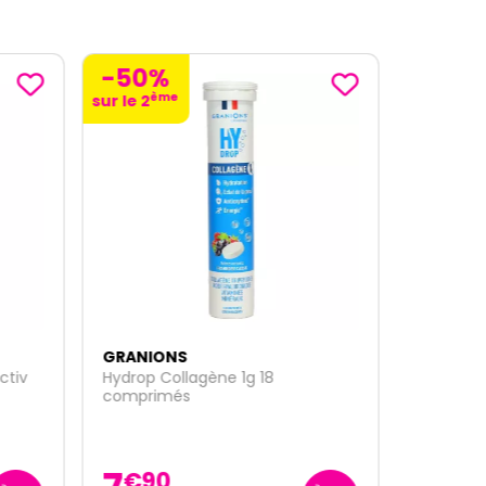
-50%
ème
sur le 2
GRANIONS
ctiv
Hydrop Collagène 1g 18
comprimés
€
90