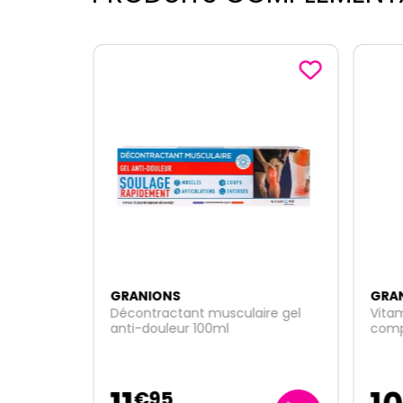
GRANIONS
GRA
sules
Décontractant musculaire gel
Vitam
anti-douleur 100ml
comp
€
95