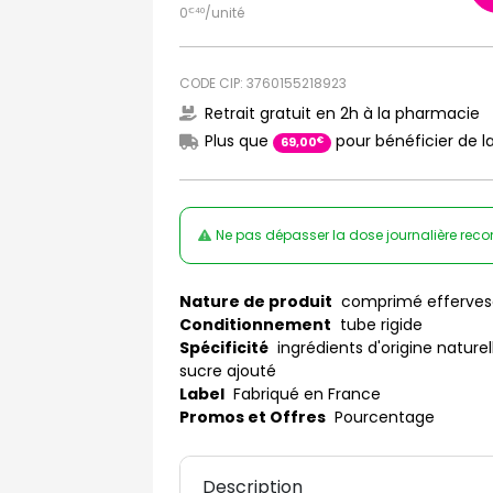
0
/unité
€
40
CODE CIP: 3760155218923
Retrait gratuit en 2h à la pharmacie
Plus que
pour bénéficier de la
€
69
,
00
Ne pas dépasser la dose journalière rec
Nature de produit
comprimé efferves
Conditionnement
tube rigide
Spécificité
ingrédients d'origine naturel
sucre ajouté
Label
Fabriqué en France
Promos et Offres
Pourcentage
Description