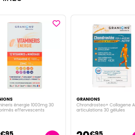
NIONS
GRANIONS
ineris énergie 1000mg 30
Chrondrosteo+ Collagene A
rimés effervescents
articulations 30 gélules
€
95
€
95