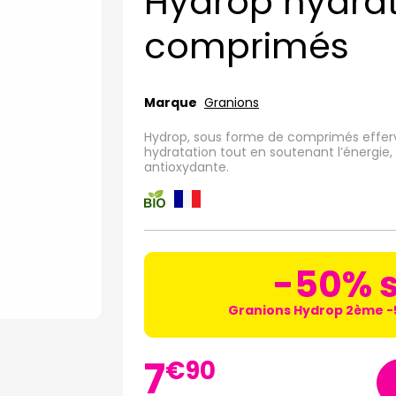
Hydrop hydrat
comprimés
Marque
Granions
Hydrop, sous forme de comprimés efferv
hydratation tout en soutenant l’énergie, 
antioxydante.
-50% s
Granions Hydrop 2ème 
7
€
90