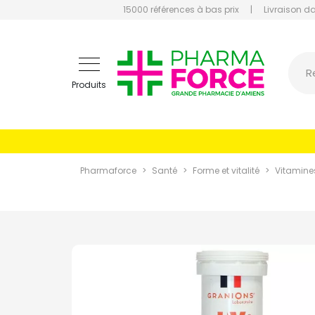
15000 références à bas prix
|
Livraison d
Pharmaf
R
Produits
Pharmaforce
Santé
Forme et vitalité
Vitamine