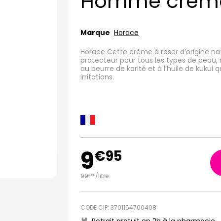
Homme creme 
Marque
Horace
Horace Cette crème à raser d’origine na
protecteur pour tous les types de peau,
au beurre de karité et à l’huile de kukui q
irritations.
9
€
95
99
/
litre
€
50
CODE CIP: 3701154700408