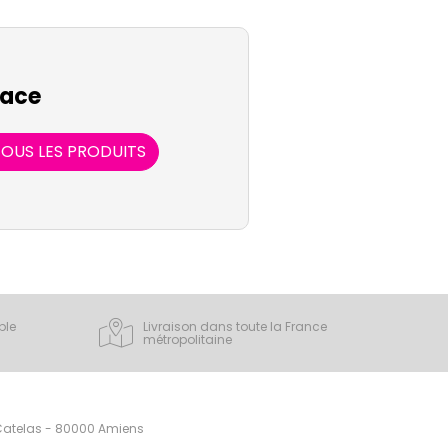
ace
OUS LES PRODUITS
ple
Livraison dans toute la France
métropolitaine
 Catelas - 80000 Amiens