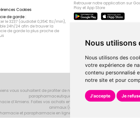
Retrouver notre application sur Go
Play et App Store
férences Cookies
ie de garde :
r le 3237 (audiotel 0,35€ ttc/min),
le 24h/24 afin de trouver la
ie de garde la plus proche de
us
Nous utilisons
Nous utilisons des cook
votre expérience de na
contenu personnalisé et
notre site et pour com
iens vous souhaitent de profiter de notre accueil, de nos conseils phar
J'accepte
Je refus
parapharmaceutiques, beauté et bien-être.
armacie d’Amiens. Faites vos achats en ligne grâce à un choix de 20000 r
animaux (vétérinaire).
armacie et parapharmacie en ligne et venez les retirer au drive ou vous les
Pharmacie d’Amiens
Tous droits réservés
Votre pharmacie sur Intern