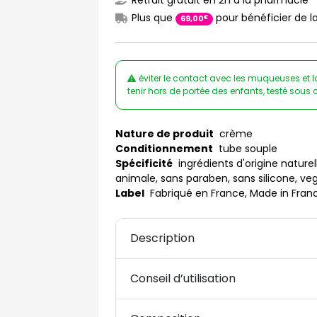
Retrait gratuit en 2h à la pharmacie
Plus que
pour bénéficier de la
€
69
,
00
éviter le contact avec les muqueuses et la
tenir hors de portée des enfants, testé sou
Nature de produit
crème
Conditionnement
tube souple
Spécificité
ingrédients d'origine naturel
animale, sans paraben, sans silicone, ve
Label
Fabriqué en France, Made in Fran
Description
Conseil d’utilisation