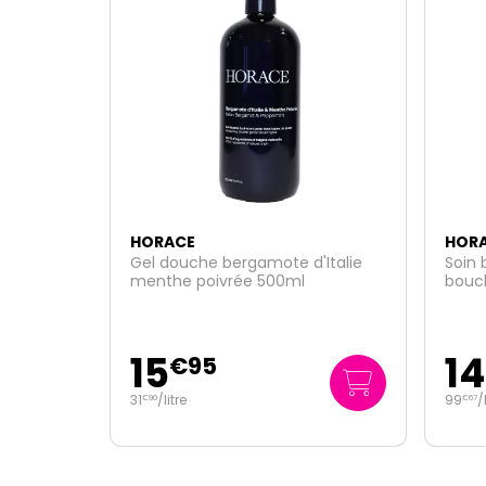
HORACE
HOR
'Italie
Soin belles boucles cheveux
Netto
bouclés ondulés frisés crépus
150ml
14
12
€
95
99
/
litre
64
/
€
67
€
75