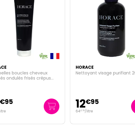
ACE
HORACE
yant visage purifiant 200ml
Serum extrait herbe sacrée 
Pichia Minuta croissance ba
50ml
26
€
95
€
95
litre
539
/
litre
€
00