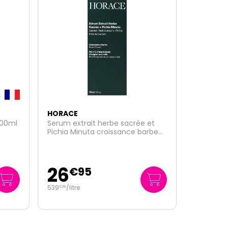
HORACE
et
Trousse kit visage nettoyant
rbe
purifiant 80ml + hydratant 75ml
+ gommage 75ml
31
€
95
138
/
litre
€
91