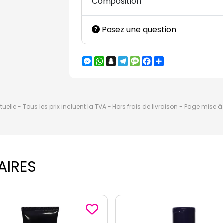
Composition
Posez une question
Messenger
WhatsApp
Snapchat
Telegram
Message
Facebook
Partager
elle - Tous les prix incluent la TVA - Hors frais de livraison - Page mise 
AIRES