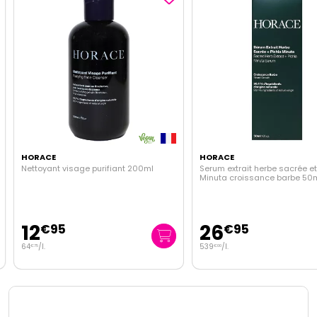
HORACE
HORACE
Nettoyant visage purifiant 200ml
Serum extrait herbe sacrée et 
Minuta croissance barbe 50m
12
26
€
95
€
95
64
/
l.
539
/
l.
€
75
€
00