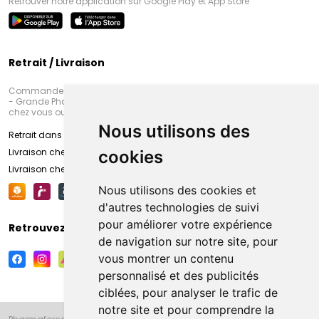
Retrouver notre application sur Google Play et App Store
Retrait / Livraison
Commandez en ligne et venez chercher votre commande à Amiens
- Grande Pharmacie d’Amiens (Fachon) ou recevez-là rapidement
chez vous ou en point retrait
Nous utilisons des
Retrait dans la pharmacie d’Amiens
Livraison chez vous
cookies
Livraison chez votre commerçant
Nous utilisons des cookies et
d'autres technologies de suivi
pour améliorer votre expérience
Retrouvez-nous sur vos réseaux sociaux
de navigation sur notre site, pour
vous montrer un contenu
personnalisé et des publicités
ciblées, pour analyser le trafic de
notre site et pour comprendre la