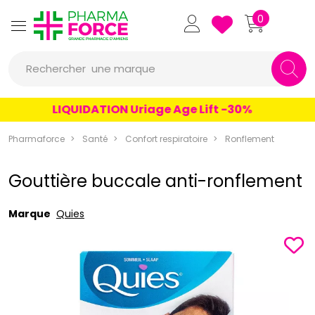
Pharmaforce Grande Pharmacie 
0
une marque
Rechercher
un conseil
LIQUIDATION Uriage Age Lift -30%
un produit
Pharmaforce
Santé
Confort respiratoire
Ronflement
une marque
Gouttière buccale anti-ronflement
Marque
Quies