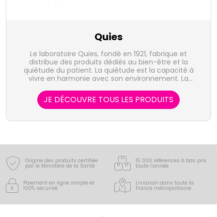
Quies
Le laboratoire Quies, fondé en 1921, fabrique et
distribue des produits dédiés au bien-être et la
quiétude du patient. La quiétude est la capacité à
vivre en harmonie avec son environnement. La
mythique perle rose, la "boule Quies", a désormais de
nombreux descendants qui visent à améliorer votre
JE DÉCOUVRE TOUS LES PRODUITS
bien-être : bandelettes et spray anti-ronglements,
protection des oreilles en toute circonstance, des
yeux et de la peau.
Origine des produits certifiée
15 000 références à bas prix
par le Ministère de la Santé
toute l’année
Paiement en ligne simple
et
Livraison dans toute la
100% sécurisé
France
métropolitaine