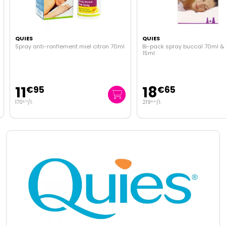
QUIES
QUIES
Spray anti-ronflement miel citron 70ml
Bi-pack spray buccal 70ml & 
15ml
11
18
€
95
€
65
170
/
l.
219
/
l.
€
71
€
41