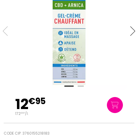
12
€
95
172
/
l.
€
67
CODE CIP: 3760155218183