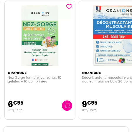
GRANIONS
GRANIONS
Nez Gorge formule jour et nuit 10
Décontractant musculaire ant
gélules + 10 comprimés
douleur fruits de bois 20 com
6
9
€
95
€
95
0
/unité
0
/unité
€
35
€
50