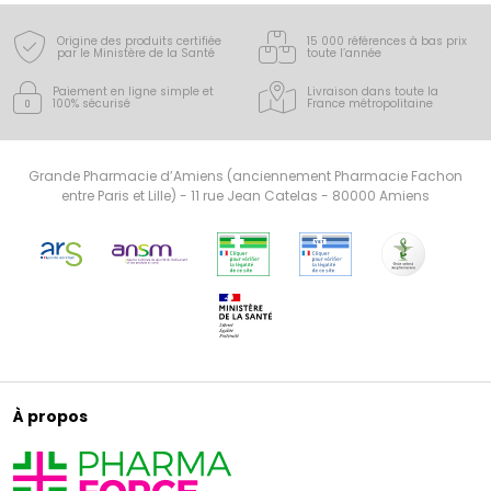
Origine des produits certifiée
15 000 références à bas prix
par le Ministère de la Santé
toute l’année
Paiement en ligne simple
et
Livraison dans toute la
100% sécurisé
France
métropolitaine
Grande Pharmacie d’Amiens (anciennement Pharmacie Fachon
entre Paris et Lille) - 11 rue Jean Catelas - 80000 Amiens
À propos