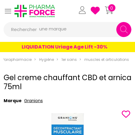
Pharmaforce Grande Pharmacie 
0
une marque
Rechercher
un conseil
LIQUIDATION Uriage Age Lift -30%
un produit
Parapharmacie
Hygiène
1er soins
muscles et articulations
une marque
Gel creme chauffant CBD et arnica
75ml
Marque
Granions