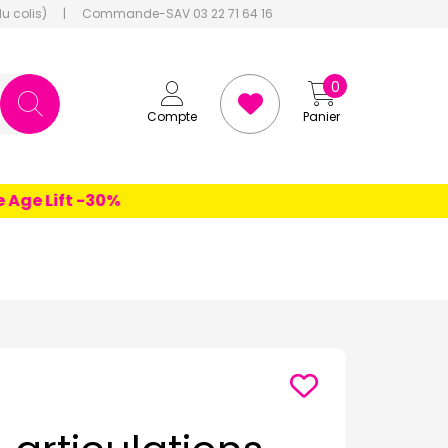
du colis)
|
Commande-SAV 03 22 71 64 16
0
Compte
Panier
e Lift -30%