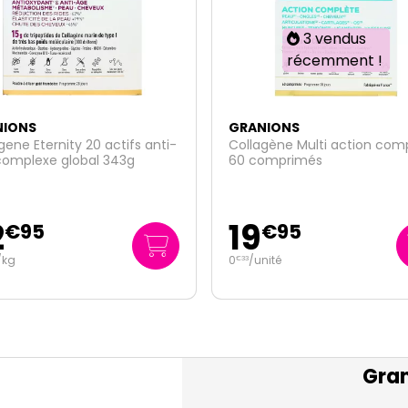
3 vendus
récemment !
NIONS
GRANIONS
gène Multi action complète
Collagène+ beauté peau et
omprimés
cheveux antioxydant 275g
26
€
95
€
95
nité
98
/kg
€
00
Gran