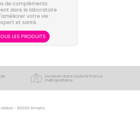
es de compléments
ent dans le laboratoire
améliorer votre vie :
expert et santé.
OUS LES PRODUITS
ple
Livraison dans toute la France
métropolitaine
 Catelas - 80000 Amiens