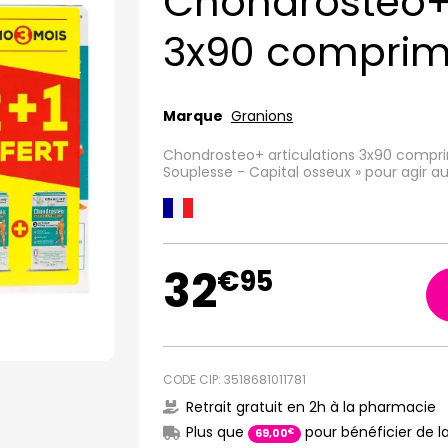
Chondrosteo+ 
3x90 compri
Marque
Granions
Chondrosteo+ articulations 3x90 comprim
Souplesse - Capital osseux » pour agir a
32
€
95
CODE CIP: 3518681011781
Retrait gratuit en 2h à la pharmacie
Plus que
pour bénéficier de la
€
69
,
00