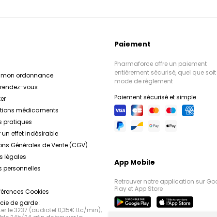
Paiement
Pharmaforce offre un paiement
entièrement sécurisé, quel que soit 
r mon ordonnance
mode de règlement
e rendez-vous
Paiement sécurisé et simple
er
ations médicaments
s pratiques
 un effet indésirable
ons Générales de Vente (CGV)
s légales
App Mobile
 personnelles
Retrouver notre application sur Go
Play et App Store
férences Cookies
ie de garde :
r le 3237 (audiotel 0,35€ ttc/min),