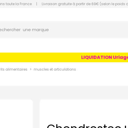
ans toute la France
|
Livraison gratuite à partir de 69€ (selon le poids 
orce Grande Pharmacie Amiens Fachon
une marque
echercher
un conseil
un produit
LIQUIDATION Uriage Ag
une marque
s alimentaires
muscles et articulations