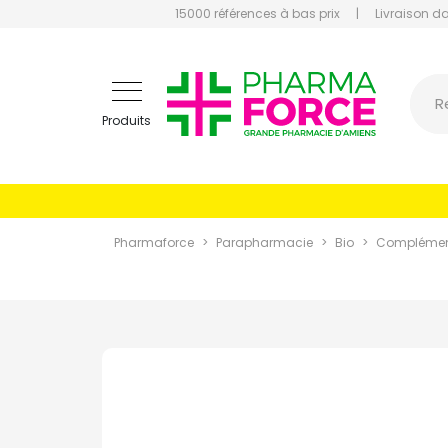
15000 références à bas prix
|
Livraison d
Pharmaf
R
Produits
Pharmaforce
Parapharmacie
Bio
Complément