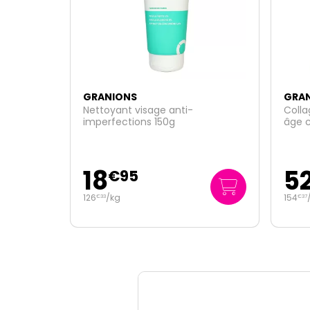
GRANIONS
GRA
Collagene Eternity 20 actifs anti-
Colla
âge complexe global 343g
60 c
52
19
€
95
154
/kg
0
/u
€
37
€
33