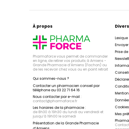
À propos
Divers
Lexique
Envoye
Prise d
Pharmaforce vous permet de commander
Newslett
en ligne, de retirer vos produits à Amiens -
Grande Pharmacie d’Amiens (Fachon) ou
Inform
de les recevoir chez vous ou en point retrait
Conseil
Qui sommes-nous ?
Déclarer
Contacter un pharmacien conseil par
Conditi
téléphone au 03 22 71 64 16
Mention
Nous contacter par e-mail :
Données
contact
@
pharmaforce.fr
Cookies
Les horaires de la pharmacie :
de 8h30 à 19h30 du lundi au vendredi et
Mes pré
jusqu’à 19h00 le samedi
Pharmac
Présentation de la Grande Pharmacie
Contacte
d’Amiens