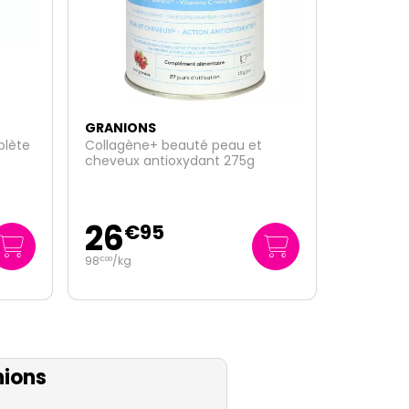
GRANIONS
22 vitamines minéraux et plantes
défense immunitaire 90
comprimés
19
€
95
ions