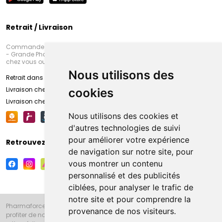
Retrait / Livraison
Commandez en ligne et venez chercher votre commande à Amiens
- Grande Pharmacie d’Amiens (Fachon) ou recevez-là rapidement
chez vous ou en point retrait
Nous utilisons des
Retrait dans la pharmacie d’Amiens
Livraison chez vous
cookies
Livraison chez votre commerçant
Nous utilisons des cookies et
d'autres technologies de suivi
pour améliorer votre expérience
Retrouvez-nous sur vos réseaux sociaux
de navigation sur notre site, pour
vous montrer un contenu
personnalisé et des publicités
ciblées, pour analyser le trafic de
notre site et pour comprendre la
Pharmaforce.fr et la Grande Pharmacie d’Amiens vous souhaitent de
provenance de nos visiteurs.
profiter de notre accueil, de nos conseils pharmaceutiques,