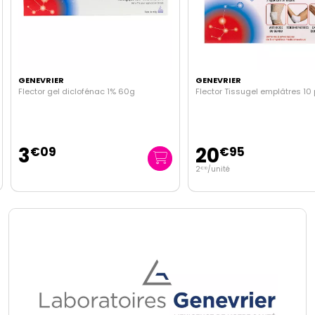
GENEVRIER
GENEVRIER
Flector gel diclofénac 1% 60g
Flector Tissugel emplâtres 10
3
20
€
09
€
95
2
/unité
€
10