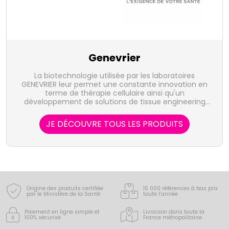
Genevrier
La biotechnologie utilisée par les laboratoires
GENEVRIER leur permet une constante innovation en
terme de thérapie cellulaire ainsi qu'un
développement de solutions de tissue engineering
en dermatologie sportive et fertilité.
JE DÉCOUVRE TOUS LES PRODUITS
Origine des produits certifiée
15 000 références à bas prix
par le Ministère de la Santé
toute l’année
Paiement en ligne simple
et
Livraison dans toute la
100% sécurisé
France
métropolitaine