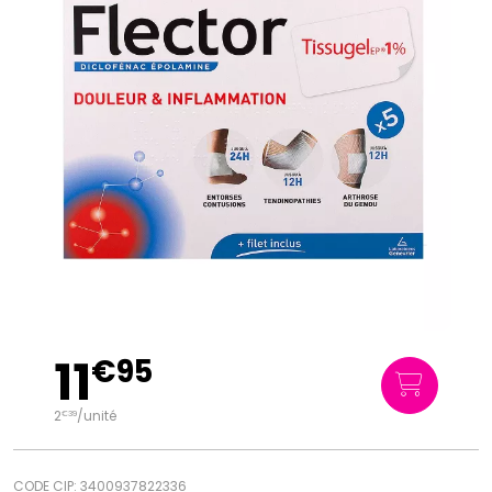
11
€
95
2
/unité
€
39
CODE CIP: 3400937822336