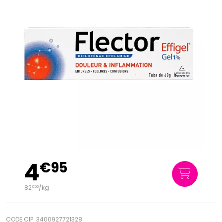
4
€
95
82
/kg
€
50
CODE CIP: 3400927721328