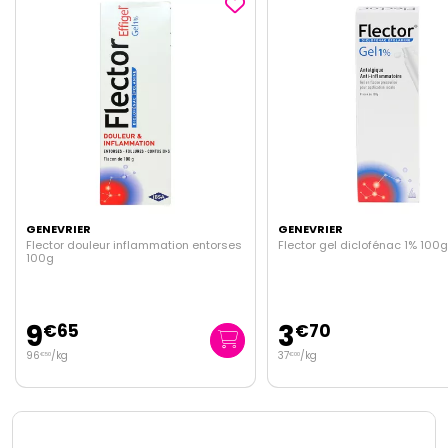
GENEVRIER
GENEVRIER
orses
Flector gel diclofénac 1% 100g
Flector Effigel diclofén
3
5
€
70
€
95
37
/kg
119
/kg
€
00
€
00