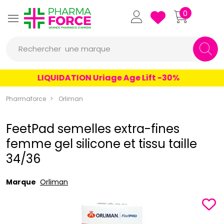
Pharmaforce Grande Pharmacie 
0
une marque
Rechercher
un conseil
LIQUIDATION Uriage Age Lift -30%
un produit
Pharmaforce
Orliman
une marque
FeetPad semelles extra-fines
femme gel silicone et tissu taille
34/36
Marque
Orliman