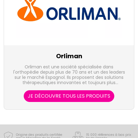
Orliman
Orliman est une société spécialisée dans
l'orthopédie depuis plus de 70 ans et un des leaders
sur le marché Espagnol. Ils proposent des solutions
thérapeutiques innovantes et toujours plus
performantes afin de vous aider dans la reprise de
votre mobilité.
JE DÉCOUVRE TOUS LES PRODUITS
Origine des produits certifiée
15 000 références à bas prix