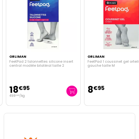
ORLIMAN
ORLIMAN
FeetPad 2 talonnettes silicone insert
FeetPad 1 coussinet gel ortei
central modèle bilatéral taille 2
gauche taille M
18
8
€
95
€
95
498
/kg
€
68