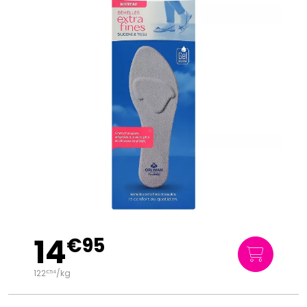
14
€
95
122
/kg
€
54