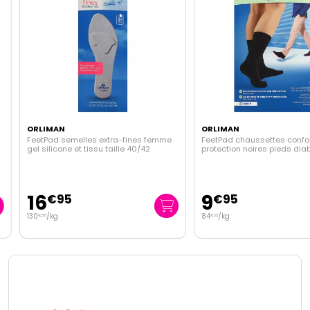
ORLIMAN
ORLIMAN
FeetPad semelles extra-fines femme
FeetPad chaussettes confort 
gel silicone et tissu taille 40/42
protection noires pieds diabé
taille 3
16
9
€
95
€
95
130
/kg
84
/kg
€
38
€
32