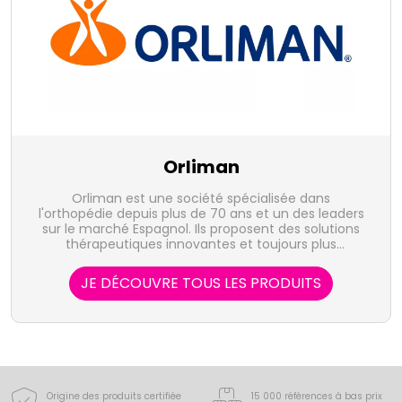
Orliman
Orliman est une société spécialisée dans
l'orthopédie depuis plus de 70 ans et un des leaders
sur le marché Espagnol. Ils proposent des solutions
thérapeutiques innovantes et toujours plus
performantes afin de vous aider dans la reprise de
votre mobilité.
JE DÉCOUVRE TOUS LES PRODUITS
Origine des produits certifiée
15 000 références à bas prix