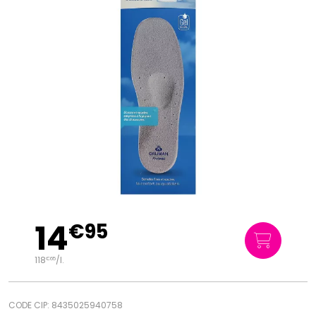
14
€
95
118
/
l.
€
65
CODE CIP: 8435025940758