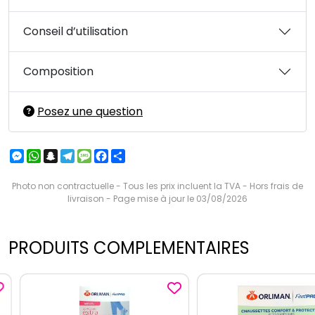
Conseil d’utilisation
Composition
Posez une question
Messenger
WhatsApp
Snapchat
Telegram
Message
Facebook
Partager
Photo non contractuelle - Tous les prix incluent la TVA - Hors frais de
livraison - Page mise à jour le 03/08/2026
PRODUITS COMPLEMENTAIRES