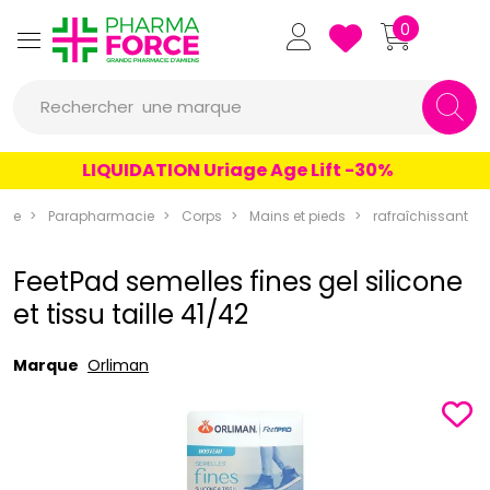
Pharmaforce Grande Pharmacie 
0
une marque
Rechercher
un conseil
LIQUIDATION Uriage Age Lift -30%
un produit
rce
Parapharmacie
Corps
Mains et pieds
rafraîchissant
une marque
FeetPad semelles fines gel silicone
et tissu taille 41/42
Marque
Orliman