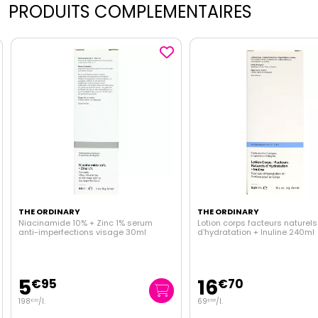
PRODUITS COMPLEMENTAIRES
THE ORDINARY
THE ORDINARY
Niacinamide 10% + Zinc 1% serum
Lotion corps facteurs naturels
anti-imperfections visage 30ml
d'hydratation + Inuline 240ml
5
16
€
95
€
70
198
/
l.
69
/
l.
€
33
€
58