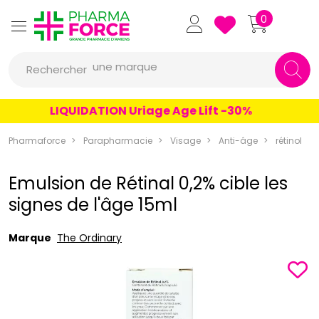
Pharmaforce Grande Pharmacie 
0
une marque
Rechercher
un conseil
LIQUIDATION Uriage Age Lift -30%
un produit
une marque
Pharmaforce
Parapharmacie
Visage
Anti-âge
rétinol
Emulsion de Rétinal 0,2% cible les
signes de l'âge 15ml
Marque
The Ordinary