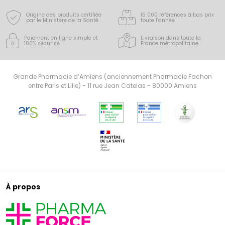
Origine des produits certifiée
15 000 références à bas prix
par le Ministère de la Santé
toute l’année
Paiement en ligne simple
et
Livraison dans toute la
100% sécurisé
France
métropolitaine
Grande Pharmacie d’Amiens (anciennement Pharmacie Fachon
entre Paris et Lille) - 11 rue Jean Catelas - 80000 Amiens
À propos