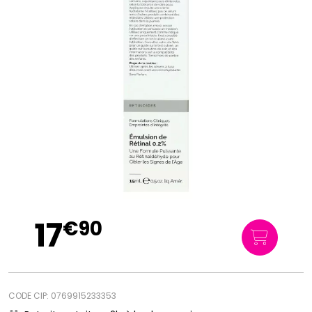
17
€
90
CODE CIP: 0769915233353