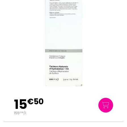
15
€
50
155
/
l.
€
00