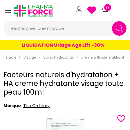
Pharmaforce Grande Pharmacie 
0
une marque
Rechercher
un conseil
LIQUIDATION Uriage Age Lift -30%
un produit
harmacie
Visage
Soins hydratants
crème & fluide matifiant
une marque
Facteurs naturels d'hydratation +
HA creme hydratante visage toute
peau 100ml
Marque
The Ordinary