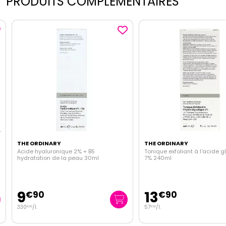
PRODUITS COMPLEMENTAIRES
THE ORDINARY
THE ORDINARY
Acide hyaluronique 2% + B5
Tonique exfoliant à l'acide gl
hydratation de la peau 30ml
7% 240ml
9
13
€
90
€
90
330
/
l.
57
/
l.
€
00
€
92