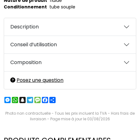
Nature de produit
fluide
Conditionnement
tube souple
Description
Conseil d’utilisation
Composition
Posez une question
Messenger
WhatsApp
Snapchat
Telegram
Message
Facebook
Partager
Photo non contractuelle - Tous les prix incluent la TVA - Hors frais de
livraison - Page mise à jour le 03/08/2026