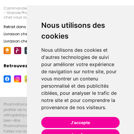
Commandez en ligne et venez chercher votre commande à Amiens
- Grande Pharmacie d’Amiens (Fachon) ou recevez-là rapidement
chez vous ou en point retrait
Nous utilisons des
Retrait dans la pharmacie d’Amiens
Livraison chez vous
cookies
Livraison chez votre commerçant
Nous utilisons des cookies et
d'autres technologies de suivi
pour améliorer votre expérience
Retrouvez-nous sur vos réseaux sociaux
de navigation sur notre site, pour
vous montrer un contenu
personnalisé et des publicités
ciblées, pour analyser le trafic de
notre site et pour comprendre la
Pharmaforce.fr et la Grande Pharmacie d’Amiens vous souhaitent de
provenance de nos visiteurs.
profiter de notre accueil, de nos conseils pharmaceutiques,
orthopédiques, homéopathiques, parapharmaceutiques, beauté et
bien-être.
J'accepte
Pharmaforce.fr est le site internet de la Grande Pharmacie d’Amiens.
Faites vos achats en ligne grâce à un choix de 20000 références en