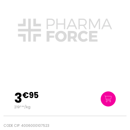
3
€
95
219
/kg
€
44
CODE CIP: 4006000107523