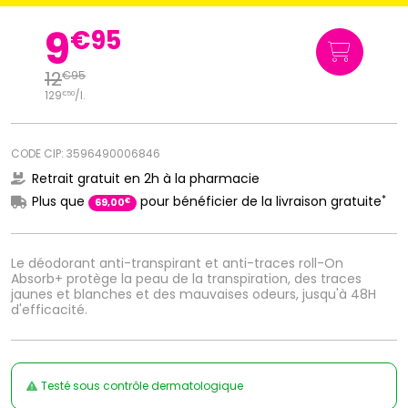
9
€
95
12
€
95
129
/
l.
€
50
CODE CIP: 3596490006846
Retrait gratuit en 2h à la pharmacie
*
Plus que
pour bénéficier de la livraison gratuite
€
69
,
00
Le déodorant anti-transpirant et anti-traces roll-On
Absorb+ protège la peau de la transpiration, des traces
jaunes et blanches et des mauvaises odeurs, jusqu'à 48H
d'efficacité.
Testé sous contrôle dermatologique