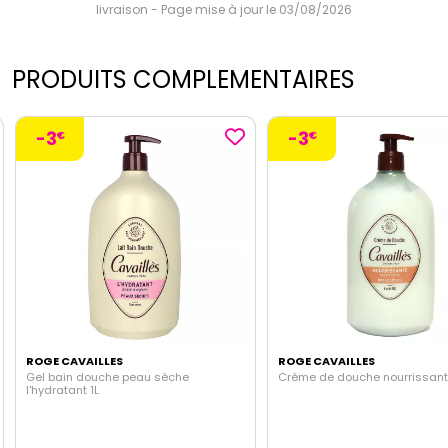
livraison - Page mise à jour le 03/08/2026
PRODUITS COMPLEMENTAIRES
-3
-3
€
€
ROGE CAVAILLES
ROGE CAVAILLES
Gel bain douche peau sèche
Crème de douche nourrissan
l'hydratant 1L