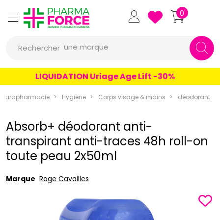
Pharmaforce Grande Pharmacie 
0
une marque
Rechercher
un conseil
LIQUIDATION Uriage Age Lift -30%
un produit
une marque
Parapharmacie
Hygiène
Corps visage & mains
déodorant
Absorb+ déodorant anti-
transpirant anti-traces 48h roll-on
toute peau 2x50ml
Marque
Roge Cavailles