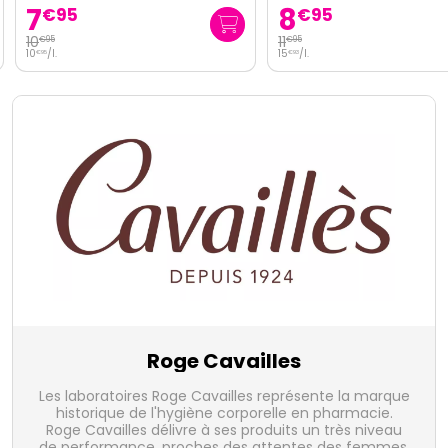
7
8
€
95
€
95
10
11
€
95
€
95
10
/
l.
15
/
l.
€
95
€
93
Roge Cavailles
Les laboratoires Roge Cavailles représente la marque
historique de l'hygiène corporelle en pharmacie.
Roge Cavailles délivre à ses produits un très niveau
de performance, proches des attentes des femmes.