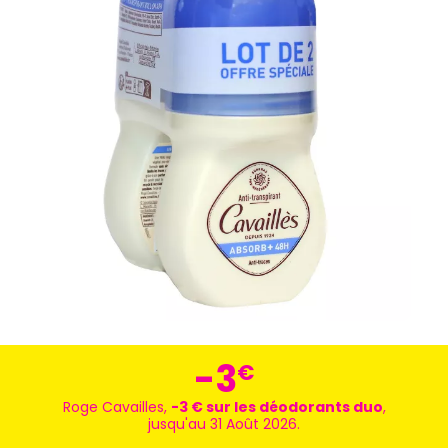
-3
€
Roge Cavailles,
-3 € sur les déodorants duo
,
jusqu'au 31 Août 2026.