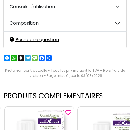
Conseils d'utilisation
Composition
Posez une question
Messenger
WhatsApp
Snapchat
Telegram
Message
Facebook
Partager
Photo non contractuelle - Tous les prix incluent la TVA - Hors frais de
livraison - Page mise à jour le 03/08/2026
PRODUITS COMPLEMENTAIRES