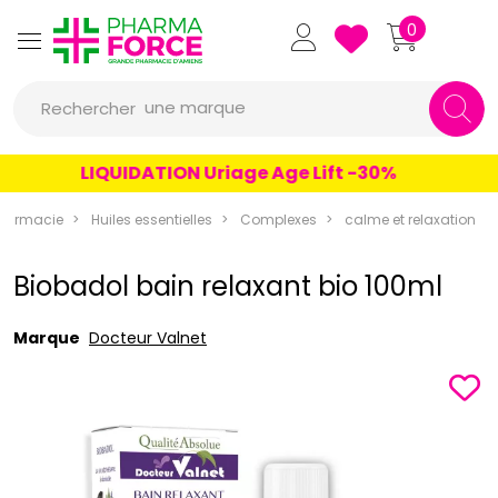
Pharmaforce Grande Pharmacie 
0
une marque
Rechercher
un conseil
LIQUIDATION Uriage Age Lift -30%
un produit
harmacie
Huiles essentielles
Complexes
calme et relaxation
une marque
Biobadol bain relaxant bio 100ml
Marque
Docteur Valnet