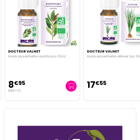
DOCTEUR VALNET
DOCTEUR VALNET
Huile essentielle ravintsara 10ml
Huile essentielle vétiver bio 1
8
17
€
95
€
55
895
/
l.
€
00