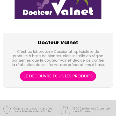
Docteur Valnet
C'est au laboratoire Cosbionat, spécialiste de
produits à base de plantes, alors installé en région
parisienne, que le docteur Valnet décide de confier
la réalisation de ses fameuses préparations à base
d’huiles essentielles. Depuis 1995, c’est à Vendôme,
au cœur d’une région chargée d’histoire, que le
JE DÉCOUVRE TOUS LES PRODUITS
laboratoire se consacre à la fabrication exclusive des
préparations du docteur Valnet.
Origine des produits certifiée
15 000 références à bas prix
par le Ministère de la Santé
toute l’année