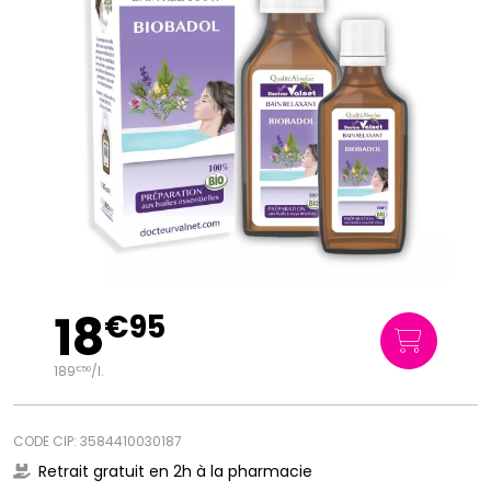
18
€
95
189
/
l.
€
50
CODE CIP: 3584410030187
Retrait gratuit en 2h à la pharmacie