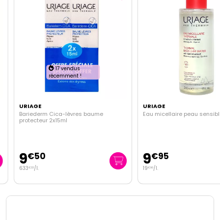
17 vendus
récemment !
URIAGE
URIAGE
Bariederm Cica-lèvres baume
Eau micellaire peau sensible
protecteur 2x15ml
9
9
€
50
€
95
633
/
l.
19
/
l.
€
33
€
90