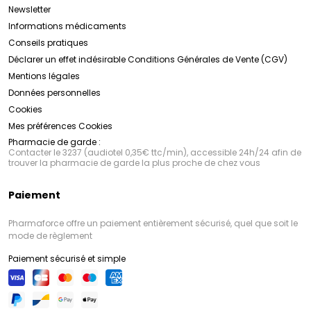
scientifique, son respect de la peau et de
Newsletter
l'environnement, le laboratoire Uriage s'est imposé
Informations médicaments
comme une référence dans le domaine de la
Conseils pratiques
dermatologie et de la cosmétique. Avec ses
formulations innovantes et ses ingrédients d'origine
Déclarer un effet indésirable
Conditions Générales de Vente (CGV)
naturelle, Uriage offre des produits sûrs, efficaces et
Mentions légales
respectueux pour une peau saine, éclatante et
confortable.
Données personnelles
Cookies
Mes préférences Cookies
Pharmacie de garde :
Contacter le 3237 (audiotel 0,35€ ttc/min), accessible 24h/24 afin de
trouver la pharmacie de garde la plus proche de chez vous
Paiement
Pharmaforce offre un paiement entièrement sécurisé, quel que soit le
mode de règlement
Paiement sécurisé et simple