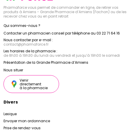
passant par les crèmes matifiantes et les masques
purifiants, chaque produit est formulé avec des
Pharmaforce vous permet de commander en ligne, de retirer vos
actifs séborégulateurs et purifiants pour réduire
produits à Amiens - Grande Pharmacie d’Amiens (Fachon) ou de les
l'excès de sébum, prévenir l'apparition des
recevoir chez vous ou en point retrait
imperfections et matifier la peau.
Age Protect : La gamme Age Protect propose des
Qui sommes-nous ?
soins anti-âge innovants pour prévenir et corriger les
Contacter un pharmacien conseil par téléphone au 03 22 71 64 16
signes de l'âge. Enrichis en actifs anti-oxydants et en
acide hyaluronique, ces produits lissent les rides,
Nous contacter par e-mail :
contact
@
pharmaforce.fr
raffermissent la peau et ravivent l'éclat du teint,
pour une peau visiblement plus jeune et plus
Les horaires de la pharmacie :
lumineuse.
de 8h30 à 19h30 du lundi au vendredi et jusqu’à 19h00 le samedi
Roséliane : La gamme Roséliane offre des soins
Présentation de la Grande Pharmacie d’Amiens
spécifiques pour atténuer les rougeurs diffuses et les
rougeurs localisées. Enrichis en actifs apaisants et en
Nous situer
agents anti-rougeurs, ces produits calment les
irritations, renforcent les parois des vaisseaux
Venir
directement
sanguins et réduisent l'apparence des rougeurs, pour
à la pharmacie
un teint uniforme et apaisé.
Bariésun : La gamme Bariésun offre une protection
solaire efficace pour prévenir les coups de soleil et
Divers
les dommages causés par les rayons UV. Formulés
avec des filtres solaires photostables et de l'eau
Lexique
thermale d'Uriage, ces produits offrent une haute
protection contre les rayons UVA/UVB, tout en
Envoyer mon ordonnance
préservant la santé de la peau.
Prise de rendez-vous
Grâce à son engagement envers la recherche