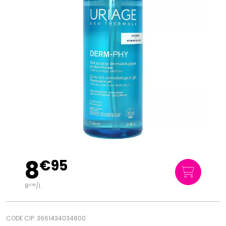
8
€
95
8
/
l.
€
95
CODE CIP: 3661434034800