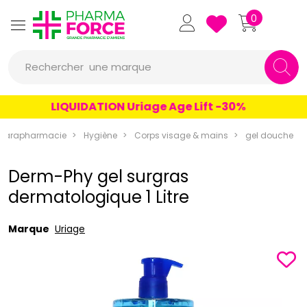
Pharmaforce Grande Pharmacie 
0
une marque
Rechercher
un conseil
LIQUIDATION Uriage Age Lift -30%
un produit
Parapharmacie
Hygiène
Corps visage & mains
gel douche
une marque
Derm-Phy gel surgras
dermatologique 1 Litre
Marque
Uriage