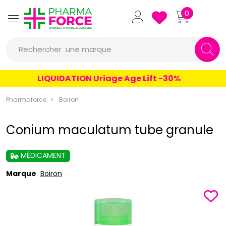
Pharmaforce Grande Pharmacie 
0
une marque
Rechercher
un conseil
LIQUIDATION Uriage Age Lift -30%
un produit
Pharmaforce
Boiron
une marque
Conium maculatum tube granule
MÉDICAMENT
Marque
Boiron