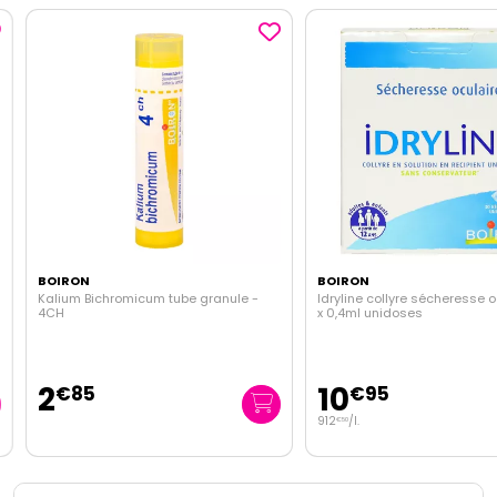
BOIRON
BOIRON
Kalium Bichromicum tube granule -
Idryline collyre sécheresse oc
4CH
x 0,4ml unidoses
2
10
€
85
€
95
912
/
l.
€
50