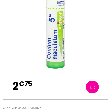
2
€
75
CODE CIP: 3400302358125