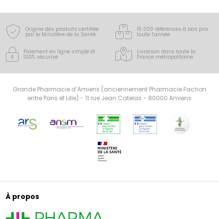
Origine des produits certifiée
15 000 références à bas prix
par le Ministère de la Santé
toute l’année
Paiement en ligne simple
et
Livraison dans toute la
100% sécurisé
France
métropolitaine
Grande Pharmacie d’Amiens (anciennement Pharmacie Fachon
entre Paris et Lille) - 11 rue Jean Catelas - 80000 Amiens
À propos